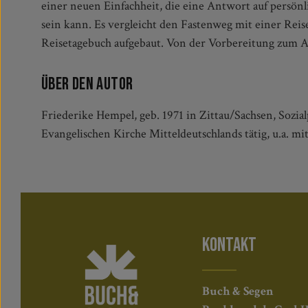
einer neuen Einfachheit, die eine Antwort auf persönl
nach Verzicht anfühlt, sondern nach Freiheit, und 
sein kann. Es vergleicht den Fastenweg mit einer Reise
Reisetagebuch aufgebaut. Von der Vorbereitung zum 
Über den Autor
Friederike Hempel, geb. 1971 in Zittau/Sachsen, Sozi
Evangelischen Kirche Mitteldeutschlands tätig, u.a. m
KONTAKT
Buch & Segen