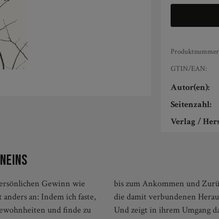
Produktnummer
GTIN/EAN:
Autor(en):
Seitenzahl:
Verlag / Hers
 Neins
 persönlichen Gewinn wie
hreibt Friederike Hempel
anders an: Indem ich faste,
ch solche des Lebens sind.
ewohnheiten und finde zu
en des Überflüssigen nicht