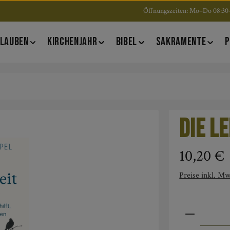
Öffnungszeiten: Mo–Do 08:30–
LAUBEN
KIRCHENJAHR
BIBEL
SAKRAMENTE
P
Die L
Regulärer Pre
10,20 €
Preise inkl. Mw
Produkt An