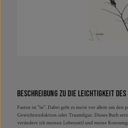
Beschreibung zu Die Leichtigkeit des
Fasten ist "in". Dabei geht es meist vor allem um den
bis zum Ankommen und Zurückkehren in den Alltag besc
Gewichtsreduktion oder Traumfigur. Dieses Buch setzt 
die damit verbundenen Herausforderungen, die zuglei
verändere ich meinen Lebensstil und meine Konsumg
Und zeigt in ihrem Umgang damit, wie sich das Weglass