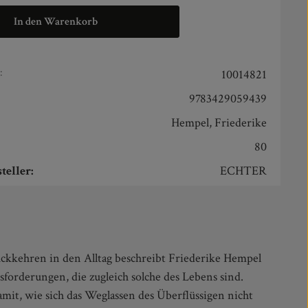
In den Warenkorb
:
10014821
9783429059439
Hempel, Friederike
80
teller:
ECHTER