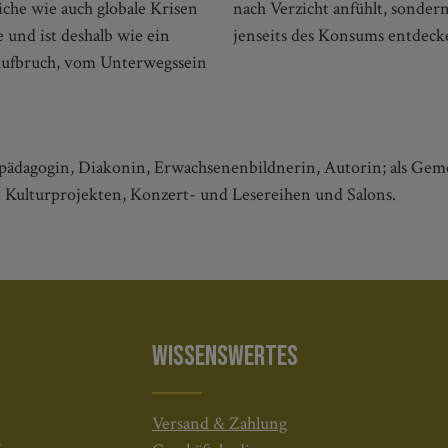
iche wie auch globale Krisen
uns den Reichtum des Lebens
 und ist deshalb wie ein
jenseits des Konsums entdecke
Aufbruch, vom Unterwegssein
alpädagogin, Diakonin, Erwachsenenbildnerin, Autorin; als Ge
it Kulturprojekten, Konzert- und Lesereihen und Salons.
WISSENSWERTES
Versand & Zahlung