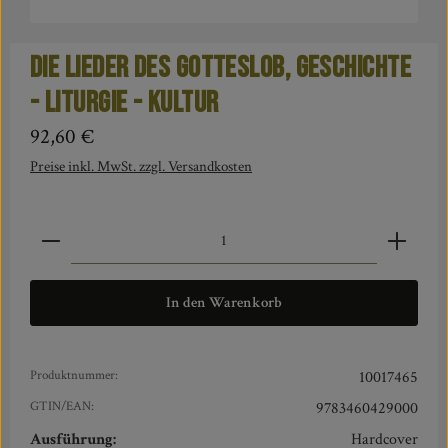
Die Lieder des Gotteslob, Geschichte
- Liturgie - Kultur
Regulärer Preis:
92,60 €
Preise inkl. MwSt. zzgl. Versandkosten
Produkt Anzahl: Gib den gewünschten Wert ein oder benut
In den Warenkorb
Produktnummer:
10017465
GTIN/EAN:
9783460429000
Ausführung:
Hardcover