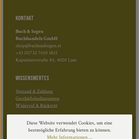
KONTAKT
Buch & Segen
Buchhandels GmbH
shop@buchundsegen.at
+43 (0)732 7610 3813
Kapuzinerstraße 84, 4020 Linz
WISSENSWERTES
Versand & Zahlung
Geschäftsbedingungen
Widerruf & Rücktritt
Öffnungszeiten:
Diese Website verwendet Cookies, um eine
Mo–Do: 08:30–17:00 Uhr
bestmögliche Erfahrung bieten zu können.
Fr: 08:30–12:30 Uhr
Mehr Informationen ...