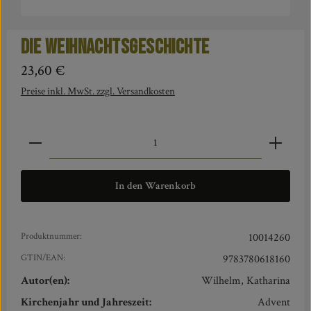
Die Weihnachtsgeschichte
Regulärer Preis:
23,60 €
Preise inkl. MwSt. zzgl. Versandkosten
Produkt Anzahl: Gib den gewünschten Wert ein oder benut
In den Warenkorb
Produktnummer:
10014260
GTIN/EAN:
9783780618160
Autor(en):
Wilhelm, Katharina
Kirchenjahr und Jahreszeit:
Advent