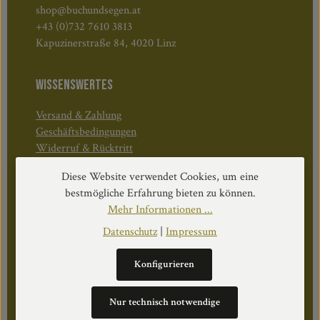
shop@buchundsegen.at
+43 (0)732 7610 3813
Kapuzinerstraße 84, 4020 Linz
WISSENSWERTES
Versand & Zahlung
Geschäftsbedingungen
Widerruf & Rücktritt
Diese Website verwendet Cookies, um eine
Öffnungszeiten:
bestmögliche Erfahrung bieten zu können.
Mo–Do: 08:30–17:00 Uhr
Mehr Informationen ...
Fr: 08:30–12:30 Uhr
Datenschutz
|
Impressum
Konfigurieren
WEITERS
Nur technisch notwendige
Datenschutz