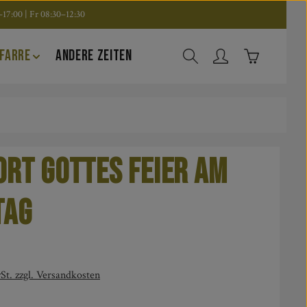
17:00 | Fr 08:30–12:30
Warenkorb en
FARRE
ANDERE ZEITEN
ort Gottes Feier am
tag
is:
St. zzgl. Versandkosten