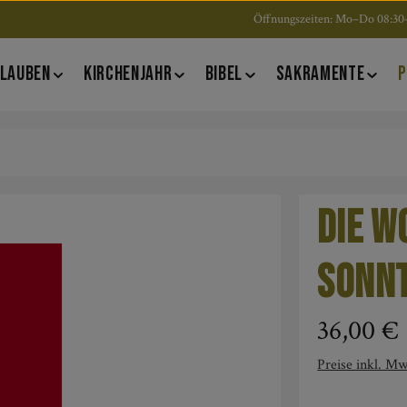
Öffnungszeiten: Mo–Do 08:30–
LAUBEN
KIRCHENJAHR
BIBEL
SAKRAMENTE
P
Die W
Sonn
Regulärer Pre
36,00 €
Preise inkl. Mw