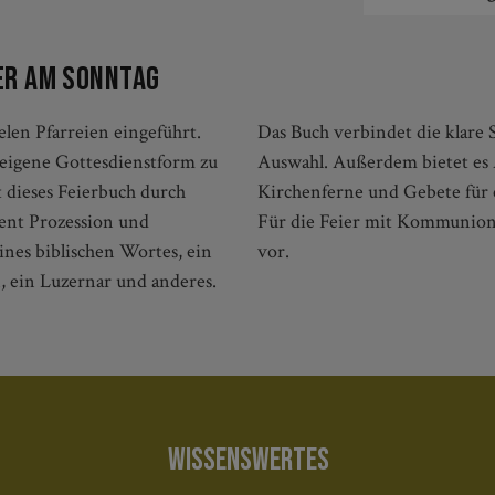
ier am Sonntag
len Pfarreien eingeführt.
mit zahlreichen Texten zur
 eigene Gottesdienstform zu
ier mit Kindern, Worte für
et dieses Feierbuch durch
ent Prozession und
Für die Feier mit Kommunion
nes biblischen Wortes, ein
vor.
, ein Luzernar und anderes.
WISSENSWERTES