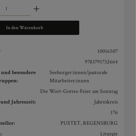
zahl: Gib den gewünschten Wert ein oder benut
In den Warenkorb
:
10016507
9783791732664
n und besondere
Seelsorger:innen/pastorale
gruppen:
Mitarbeiter:innen
Die Wort-Gottes-Feier am Sonntag
und Jahreszeit:
Jahreskreis
176
teller:
PUSTET, REGENSBURG
:
Liturgie