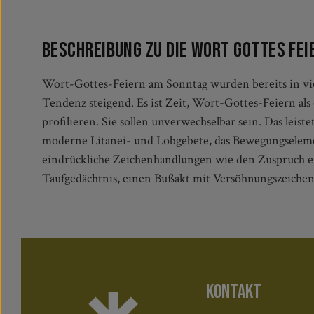
Beschreibung zu Die Wort Gottes Fe
Wort-Gottes-Feiern am Sonntag wurden bereits in vie
Das Buch verbindet die klare Struktur einer Grundform 
Tendenz steigend. Es ist Zeit, Wort-Gottes-Feiern als
Auswahl. Außerdem bietet es Anregungen für eine Fe
profilieren. Sie sollen unverwechselbar sein. Das leist
moderne Litanei- und Lobgebete, das Bewegungselem
eindrückliche Zeichenhandlungen wie den Zuspruch ei
Taufgedächtnis, einen Bußakt mit Versöhnungszeichen
KONTAKT