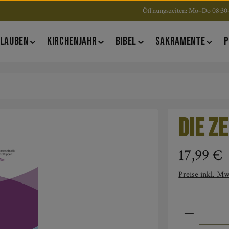
Öffnungszeiten: Mo–Do 08:30–
LAUBEN
KIRCHENJAHR
BIBEL
SAKRAMENTE
P
Die Z
Regulärer Pre
17,99 €
Preise inkl. Mw
Produkt An