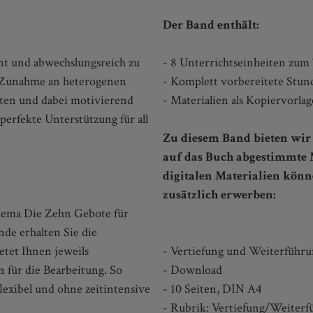
Der Band enthält:
nt und abwechslungsreich zu
- 8 Unterrichtseinheiten zu
er Zunahme an heterogenen
- Komplett vorbereitete Stu
lten und dabei motivierend
- Materialien als Kopiervorla
perfekte Unterstützung für all
Zu diesem Band bieten wir 
auf das Buch abgestimmte 
digitalen Materialien könn
zusätzlich erwerben:
Thema Die Zehn Gebote für
nde erhalten Sie die
etet Ihnen jeweils
- Vertiefung und Weiterführ
 für die Bearbeitung. So
- Download
lexibel und ohne zeitintensive
- 10 Seiten, DIN A4
- Rubrik: Vertiefung/Weiterf