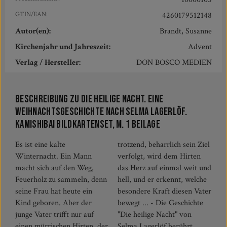
GTIN/EAN:
4260179512148
Autor(en):
Brandt, Susanne
Kirchenjahr und Jahreszeit:
Advent
Verlag / Hersteller:
DON BOSCO MEDIEN
Beschreibung zu Die heilige Nacht. Eine
Weihnachtsgeschichte nach Selma Lagerlöf.
Kamishibai Bildkartenset, m. 1 Beilage
Es ist eine kalte
trotzend, beharrlich sein Ziel
Winternacht. Ein Mann
verfolgt, wird dem Hirten
macht sich auf den Weg,
das Herz auf einmal weit und
Feuerholz zu sammeln, denn
hell, und er erkennt, welche
seine Frau hat heute ein
besondere Kraft diesen Vater
Kind geboren. Aber der
bewegt ... - Die Geschichte
junge Vater trifft nur auf
"Die heilige Nacht" von
einen mürrischen Hirten, der
Selma Lagerlöf berührt