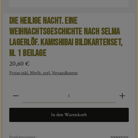
Die heilige Nacht. Eine
Weihnachtsgeschichte nach Selma
Lagerlöf. Kamishibai Bildkartenset,
m. 1 Beilage
Regulärer Preis:
20,60 €
Preise inkl. MwSt. zzgl. Versandkosten
Produkt Anzahl: Gib den gewünschten Wert ein oder benut
In den Warenkorb
Produktnummer:
10000105