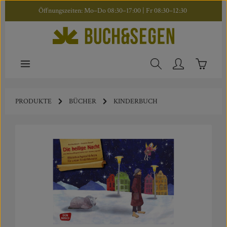
Öffnungszeiten: Mo–Do 08:30–17:00 | Fr 08:30–12:30
Zum Hauptinhalt springen
Warenkor
PRODUKTE
BÜCHER
KINDERBUCH
Bildergalerie überspringen