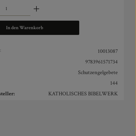
zahl: Gib den gewünschten Wert ein oder benut
In den Warenkorb
:
10013087
9783961571734
Schutzengelgebete
144
teller:
KATHOLISCHES BIBELWERK