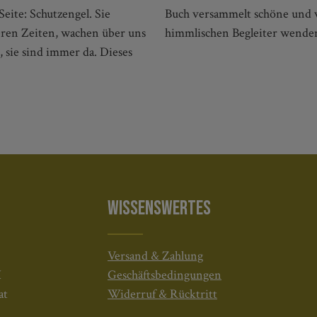
Seite: Schutzengel. Sie
enen wir uns an unsere
weren Zeiten, wachen über uns
himmlischen Begleiter wende
 sie sind immer da. Dieses
WISSENSWERTES
Versand & Zahlung
H
Geschäftsbedingungen
at
Widerruf & Rücktritt