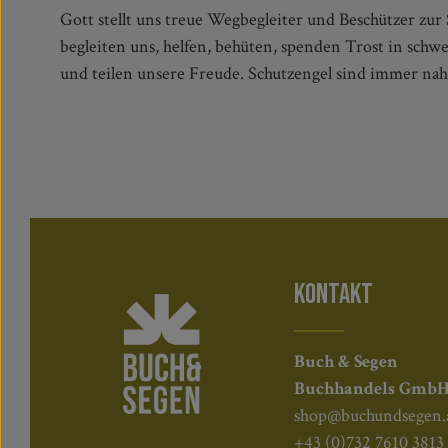
Gott stellt uns treue Wegbegleiter und Beschützer zur 
Buch versammelt schöne und vielfältige Gebete, mit d
begleiten uns, helfen, behüten, spenden Trost in sch
und teilen unsere Freude. Schutzengel sind immer nah,
KONTAKT
Buch & Segen
Buchhandels Gmb
shop@buchundsegen.
+43 (0)732 7610 3813