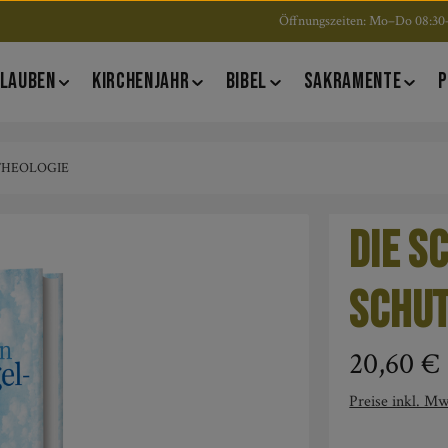
Öffnungszeiten: Mo–Do 08:30–
LAUBEN
KIRCHENJAHR
BIBEL
SAKRAMENTE
P
 THEOLOGIE
Die s
Schu
Regulärer Pre
20,60 €
Preise inkl. Mw