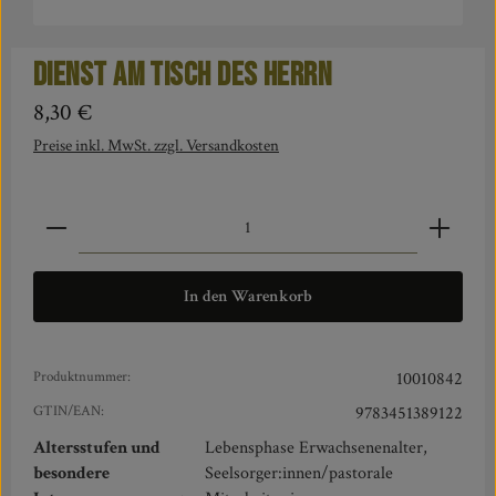
Dienst am Tisch des Herrn
Regulärer Preis:
8,30 €
Preise inkl. MwSt. zzgl. Versandkosten
Produkt Anzahl: Gib den gewünschten Wert ein oder benut
In den Warenkorb
Produktnummer:
10010842
GTIN/EAN:
9783451389122
Altersstufen und
Lebensphase Erwachsenenalter,
besondere
Seelsorger:innen/pastorale