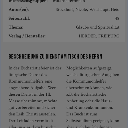
Interessensgruppen:
Mitarbeiter:innen
Autor(en):
Stockhoff, Nicole, Weishaupt, Heio
Seitenzahl:
48
Thema:
Glaube und Spiritualität
Verlag / Hersteller:
HERDER, FREIBURG
Beschreibung zu Dienst am Tisch des Herrn
In der Eucharistiefeier ist der
Möglichkeiten aufgezeigt,
liturgische Dienst des
welche liturgischen Aufgaben
Kommunionhelfers eine
die Kommunionhelfer
angesehene Aufgabe. Wer
übernehmen können, wie
diesen Dienst in der Hl.
z.B. die Eucharistische
Messe übernimmt, möchte
Anbetung oder die Haus-
gut vorbereitet und sicher
und Krankenkommunion.
den Leib Christi austeilen.
Das Buch ist zum
Der Leitfaden vermittelt
Selbststudium geeignet, kann
alles, was es dazu braucht:
aber auch bei Schulungen