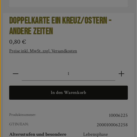
Doppelkarte Ein Kreuz/Ostern -
Andere Zeiten
Regulärer Preis:
0,80 €
Preise inkl. MwSt. zzgl. Versandkosten
Produkt Anzahl: Gib den gewünschten Wert ein oder benut
In den Warenkorb
Produktnummer:
10006225
GTIN/EAN:
2000100062258
Altersstufen und besondere
Lebensphase