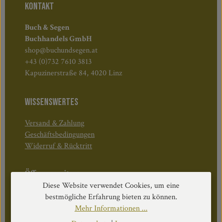
KONTAKT
Buch & Segen
Buchhandels GmbH
shop@buchundsegen.at
+43 (0)732 7610 3813
Kapuzinerstraße 84, 4020 Linz
WISSENSWERTES
Versand & Zahlung
Geschäftsbedingungen
Widerruf & Rücktritt
Öffnungszeiten:
Mo–Do: 08:30–17:00 Uhr
Diese Website verwendet Cookies, um eine
Fr: 08:30–12:30 Uhr
bestmögliche Erfahrung bieten zu können.
Mehr Informationen ...