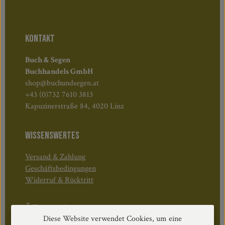
KONTAKT
Buch & Segen
Buchhandels GmbH
shop@buchundsegen.at
+43 (0)732 7610 3813
Kapuzinerstraße 84, 4020 Linz
WISSENSWERTES
Versand & Zahlung
Geschäftsbedingungen
Widerruf & Rücktritt
Öffnungszeiten:
Diese Website verwendet Cookies, um eine
Mo–Do: 08:30–17:00 Uhr