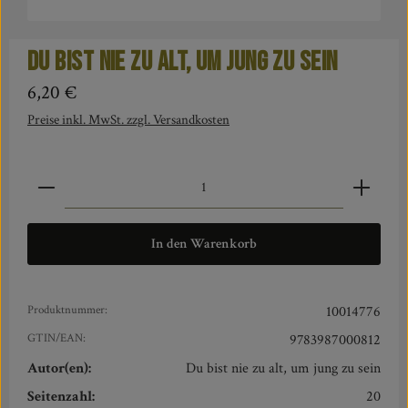
Du bist nie zu alt, um jung zu sein
Regulärer Preis:
6,20 €
Preise inkl. MwSt. zzgl. Versandkosten
Produkt Anzahl: Gib den gewünschten Wert ein oder benut
In den Warenkorb
Produktnummer:
10014776
GTIN/EAN:
9783987000812
Autor(en):
Du bist nie zu alt, um jung zu sein
Seitenzahl:
20