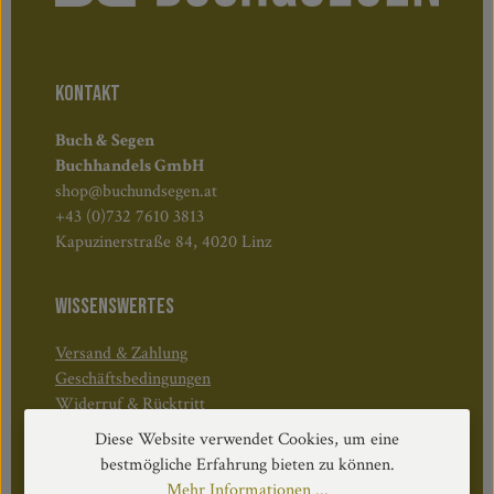
KONTAKT
Buch & Segen
Buchhandels GmbH
shop@buchundsegen.at
+43 (0)732 7610 3813
Kapuzinerstraße 84, 4020 Linz
WISSENSWERTES
Versand & Zahlung
Geschäftsbedingungen
Widerruf & Rücktritt
Diese Website verwendet Cookies, um eine
bestmögliche Erfahrung bieten zu können.
Öffnungszeiten:
Mehr Informationen ...
Mo–Do: 08:30–17:00 Uhr