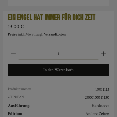
Ein Engel hat immer für dich Zeit
Regulärer Preis:
13,00 €
Preise inkl. MwSt. zzgl. Versandkosten
Produkt Anzahl: Gib den gewünschten Wert ein oder benut
In den Warenkorb
Produktnummer:
10011113
GTIN/EAN:
2000100111130
Ausführung:
Hardcover
Edition:
Andere Zeiten