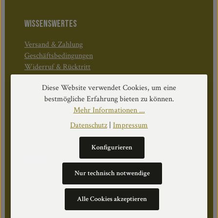
WISSENSWERTES
Versand & Zahlung
Geschäftsbedingungen
Widerruf & Rücktritt
Diese Website verwendet Cookies, um eine
Öffnungszeiten:
bestmögliche Erfahrung bieten zu können.
Mo–Do: 08:30–17:00 Uhr
Mehr Informationen ...
Fr: 08:30–12:30 Uhr
Datenschutz
|
Impressum
Konfigurieren
WEITERS
Nur technisch notwendige
Datenschutz
Impressum
Alle Cookies akzeptieren
Über Uns
Cookie Einstellungen