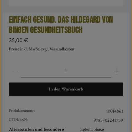
Einfach gesund. Das Hildegard von
Bingen Gesundheitsbuch
Regulärer Preis:
25,00 €
Preise inkl. MwSt. zzgl. Versandkosten
Produkt Anzahl: Gib den gewünschten Wert ein oder benut
In den Warenkorb
Produktnummer:
10014861
GTIN/EAN:
9783702241759
Altersstufen und besondere
Lebensphase