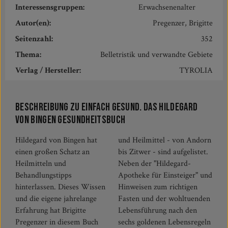
Interessensgruppen:
Erwachsenenalter
Autor(en):
Pregenzer, Brigitte
Seitenzahl:
352
Thema:
Belletristik und verwandte Gebiete
Verlag / Hersteller:
TYROLIA
Beschreibung zu Einfach gesund. Das Hildegard
von Bingen Gesundheitsbuch
Hildegard von Bingen hat
und Heilmittel - von Andorn
einen großen Schatz an
bis Zitwer - sind aufgelistet.
Heilmitteln und
Neben der "Hildegard-
Behandlungstipps
Apotheke für Einsteiger" und
hinterlassen. Dieses Wissen
Hinweisen zum richtigen
und die eigene jahrelange
Fasten und der wohltuenden
Erfahrung hat Brigitte
Lebensführung nach den
Pregenzer in diesem Buch
sechs goldenen Lebensregeln