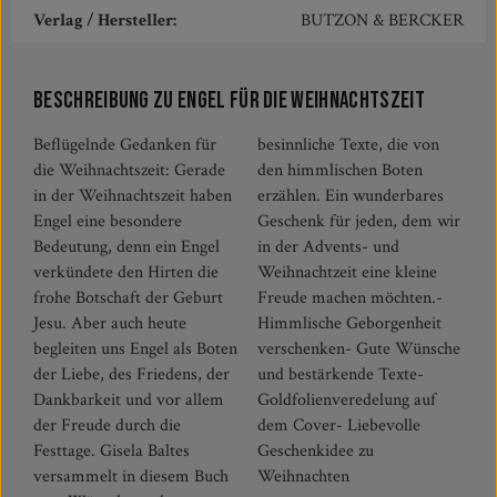
Verlag / Hersteller:
BUTZON & BERCKER
Beschreibung zu Engel für die Weihnachtszeit
Beflügelnde Gedanken für
besinnliche Texte, die von
die Weihnachtszeit: Gerade
den himmlischen Boten
in der Weihnachtszeit haben
erzählen. Ein wunderbares
Engel eine besondere
Geschenk für jeden, dem wir
Bedeutung, denn ein Engel
in der Advents- und
verkündete den Hirten die
Weihnachtzeit eine kleine
frohe Botschaft der Geburt
Freude machen möchten.-
Jesu. Aber auch heute
Himmlische Geborgenheit
begleiten uns Engel als Boten
verschenken- Gute Wünsche
der Liebe, des Friedens, der
und bestärkende Texte-
Dankbarkeit und vor allem
Goldfolienveredelung auf
der Freude durch die
dem Cover- Liebevolle
Festtage. Gisela Baltes
Geschenkidee zu
versammelt in diesem Buch
Weihnachten