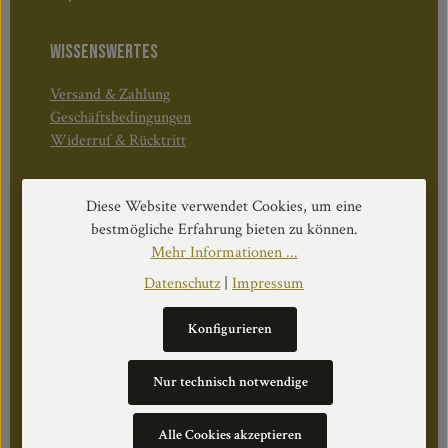
WISSENSWERTES
Versand & Zahlung
Geschäftsbedingungen
Widerruf & Rücktritt
Öffnungszeiten:
Diese Website verwendet Cookies, um eine
Mo–Do: 08:30–17:00 Uhr
bestmögliche Erfahrung bieten zu können.
Fr: 08:30–12:30 Uhr
Mehr Informationen ...
Datenschutz
|
Impressum
Konfigurieren
WEITERS
Datenschutz
Nur technisch notwendige
Impressum
Über Uns
Alle Cookies akzeptieren
Cookie Einstellungen