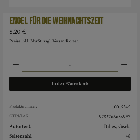
Engel für die Weihnachtszeit
Regulärer Preis:
8,20 €
Preise inkl. MwSt. zzgl. Versandkosten
Produkt Anzahl: Gib den gewünschten Wert ein oder benut
In den Warenkorb
Produktnummer:
10015345
GTIN/EAN:
9783766636997
Autor(en):
Baltes, Gisela
Seitenzahl:
48