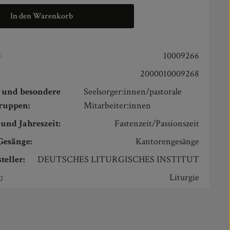
In den Warenkorb
:
10009266
2000010009268
n und besondere
Seelsorger:innen/pastorale
gruppen:
Mitarbeiter:innen
und Jahreszeit:
Fastenzeit/Passionszeit
Gesänge:
Kantorengesänge
teller:
DEUTSCHES LITURGISCHES INSTITUT
:
Liturgie