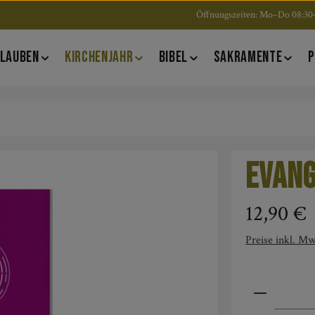
Öffnungszeiten: Mo–Do 08:30–
LAUBEN
KIRCHENJAHR
BIBEL
SAKRAMENTE
P
Evang
Regulärer Pre
12,90 €
Preise inkl. Mw
Produkt An