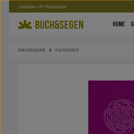
Anmelden
oder
Registrieren
Zum Hauptinhalt springen
Zur Hauptnavigation springen
HOME
G
KIRCHENJAHR
FASTENZEIT
Bildergalerie überspringen