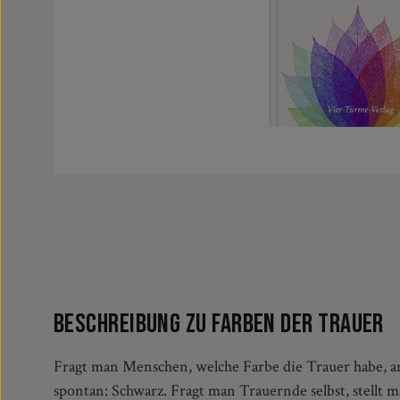
Beschreibung zu Farben der Trauer
Fragt man Menschen, welche Farbe die Trauer habe, 
Trauernden aus dem Herzen sprechen. Daneben gib
spontan: Schwarz. Fragt man Trauernde selbst, stellt man
Anregung: eine Körperübung, eine Gestaltungsidee, ein