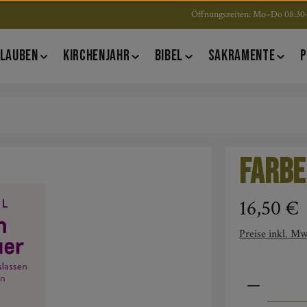
Öffnungszeiten: Mo–Do 08:30–
LAUBEN
KIRCHENJAHR
BIBEL
SAKRAMENTE
P
Farbe
Regulärer Pre
16,50 €
Preise inkl. Mw
Produkt An