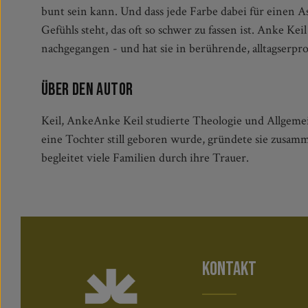
bunt sein kann. Und dass jede Farbe dabei für einen As
gerade passt. Die Übungen unterstützen und vertiefen d
Gefühls steht, das oft so schwer zu fassen ist. Anke Kei
um Resilienz und das Entdecken und Nutzen eigener 
nachgegangen - und hat sie in berührende, alltagserpro
Über den Autor
Keil, AnkeAnke Keil studierte Theologie und Allgemei
eine Tochter still geboren wurde, gründete sie zusamm
begleitet viele Familien durch ihre Trauer.
KONTAKT