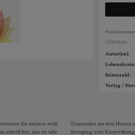
Produktnummer
GTIN/EAN:
Autor(en):
Lebenskreis
Seitenzahl:
Verlag / Hers
antworten die meisten wohl
t es zu jeder Farbe eine
 schnell fest, dass sie sehr
en Schreibimpuls - was eben