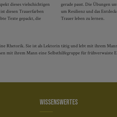
pekt dieses vielschichtigen
ie Texte, es geht aber auch
l ist diesen Trauerfarben
Ressourcen, um mit der
bte Texte gepackt, die
Trauer leben zu lernen.
ne Rhetorik. Sie ist als Lektorin tätig und lebt mit ihrem Ma
en mit ihrem Mann eine Selbsthilfegruppe für frühverwaiste Elt
WISSENSWERTES