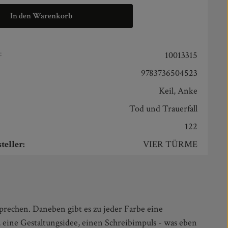
In den Warenkorb
:
10013315
9783736504523
Keil, Anke
:
Tod und Trauerfall
122
teller:
VIER TÜRME