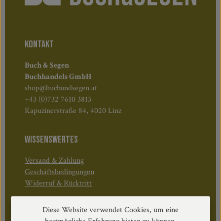
KONTAKT
Buch & Segen
Buchhandels GmbH
shop@buchundsegen.at
+43 (0)732 7610 3813
Kapuzinerstraße 84, 4020 Linz
WISSENSWERTES
Versand & Zahlung
Geschäftsbedingungen
Widerruf & Rücktritt
Diese Website verwendet Cookies, um eine
Öffnungszeiten: