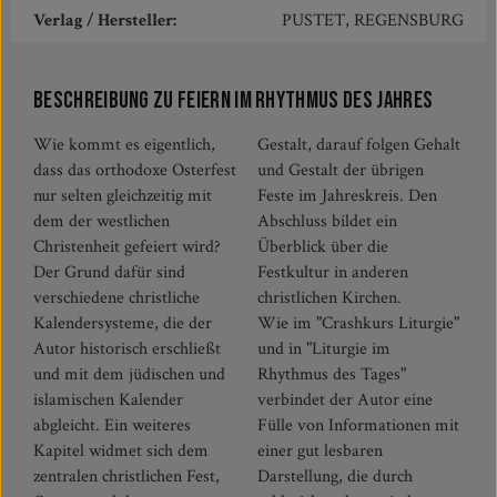
Verlag / Hersteller:
PUSTET, REGENSBURG
Beschreibung zu Feiern im Rhythmus des Jahres
Wie kommt es eigentlich,
Gestalt, darauf folgen Gehalt
dass das orthodoxe Osterfest
und Gestalt der übrigen
nur selten gleichzeitig mit
Feste im Jahreskreis. Den
dem der westlichen
Abschluss bildet ein
Christenheit gefeiert wird?
Überblick über die
Der Grund dafür sind
Festkultur in anderen
verschiedene christliche
christlichen Kirchen.
Kalendersysteme, die der
Wie im "Crashkurs Liturgie"
Autor historisch erschließt
und in "Liturgie im
und mit dem jüdischen und
Rhythmus des Tages"
islamischen Kalender
verbindet der Autor eine
abgleicht. Ein weiteres
Fülle von Informationen mit
Kapitel widmet sich dem
einer gut lesbaren
zentralen christlichen Fest,
Darstellung, die durch