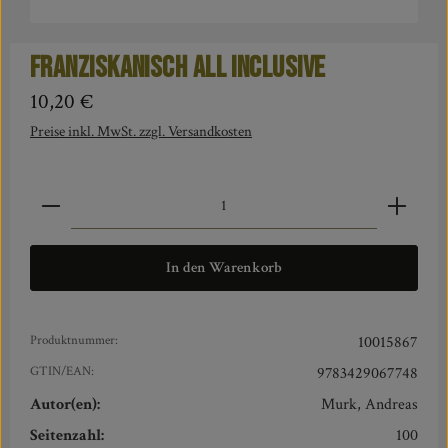
Franziskanisch all inclusive
Regulärer Preis:
10,20 €
Preise inkl. MwSt. zzgl. Versandkosten
Produkt Anzahl: Gib den gewünschten Wert ein oder benut
In den Warenkorb
Produktnummer:
10015867
GTIN/EAN:
9783429067748
Autor(en):
Murk, Andreas
Seitenzahl:
100