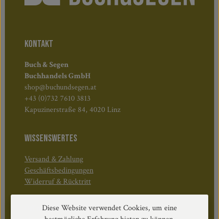
KONTAKT
Buch & Segen
Buchhandels GmbH
shop@buchundsegen.at
+43 (0)732 7610 3813
Kapuzinerstraße 84, 4020 Linz
WISSENSWERTES
Versand & Zahlung
Geschäftsbedingungen
Widerruf & Rücktritt
Diese Website verwendet Cookies, um eine
Öffnungszeiten: