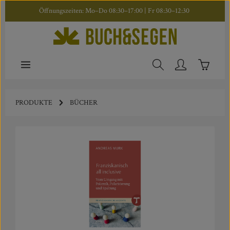
Öffnungszeiten: Mo–Do 08:30–17:00 | Fr 08:30–12:30
Zum Hauptinhalt springen
Warenkor
PRODUKTE
BÜCHER
Bildergalerie überspringen