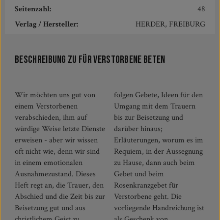
Seitenzahl:
48
Verlag / Hersteller:
HERDER, FREIBURG
Beschreibung zu Für Verstorbene beten
Wir möchten uns gut von
folgen Gebete, Ideen für den
einem Verstorbenen
Umgang mit dem Trauern
verabschieden, ihm auf
bis zur Beisetzung und
würdige Weise letzte Dienste
darüber hinaus;
erweisen - aber wir wissen
Erläuterungen, worum es im
oft nicht wie, denn wir sind
Requiem, in der Aussegnung
in einem emotionalen
zu Hause, dann auch beim
Ausnahmezustand. Dieses
Gebet und beim
Heft regt an, die Trauer, den
Rosenkranzgebet für
Abschied und die Zeit bis zur
Verstorbene geht. Die
Beisetzung gut und aus
vorliegende Handreichung ist
christlichem Geist zu
als Geschenk von