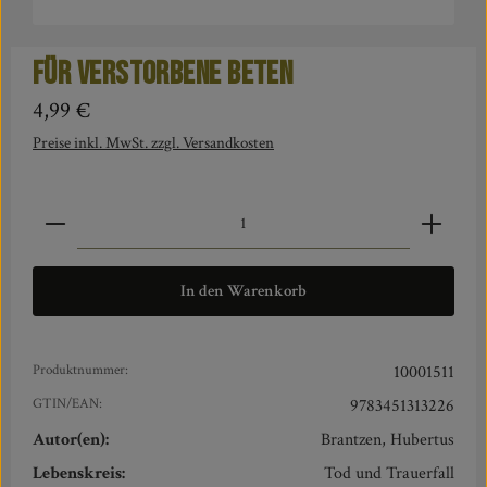
Für Verstorbene beten
Regulärer Preis:
4,99 €
Preise inkl. MwSt. zzgl. Versandkosten
Produkt Anzahl: Gib den gewünschten Wert ein oder benut
In den Warenkorb
Produktnummer:
10001511
GTIN/EAN:
9783451313226
Autor(en):
Brantzen, Hubertus
Lebenskreis:
Tod und Trauerfall