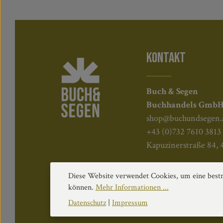
KONTAKT
Buch & Segen
Buchhandels Gmb
shop@buchundsegen.
+43 (0)732 7610 3813
Kapuzinerstraße 84, 
Diese Website verwendet Cookies, um eine bestm
können.
Mehr Informationen ...
Datenschutz
|
Impressum