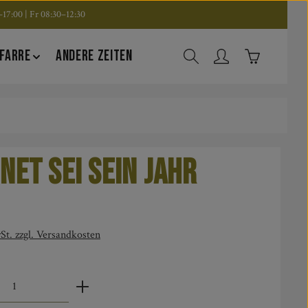
17:00 | Fr 08:30–12:30
Warenkorb en
FARRE
ANDERE ZEITEN
net sei sein Jahr
is:
St. zzgl. Versandkosten
zahl: Gib den gewünschten Wert ein oder benut