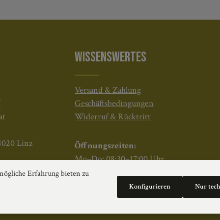
WISSENSWERTES
Versand & Zahlung
H
Geschäftsbedingungen
at
Widerruf & Rücktritt
4020 Linz
Öffnungszeiten:
Mo–Do: 08:30–17:00 Uhr
Fr: 08:30–12:30 Uhr
ögliche Erfahrung bieten zu
Konfigurieren
Nur tec