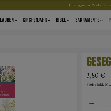
Öffnungszeiten: Mo–Do 08:30–
LAUBEN
KIRCHENJAHR
BIBEL
SAKRAMENTE
P
Geseg
Regulärer Pre
3,80 €
Preise inkl. Mw
Produkt An