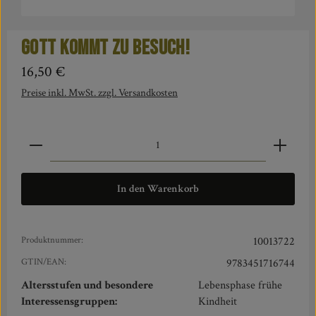
Gott kommt zu Besuch!
Regulärer Preis:
16,50 €
Preise inkl. MwSt. zzgl. Versandkosten
Produkt Anzahl: Gib den gewünschten Wert ein oder benut
In den Warenkorb
Produktnummer:
10013722
GTIN/EAN:
9783451716744
Altersstufen und besondere
Lebensphase frühe
Interessensgruppen:
Kindheit