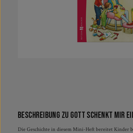
Beschreibung zu Gott schenkt mir e
Die Geschichte in diesem Mini-Heft bereitet Kinder b
Geschenk für alle Kinder, die bald ein Geschwist