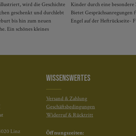
llustriert, wird die Geschichte
ft über Geburt bis zur Taufe-
rchen geschenkt und durchlebt
 Mit Basteltipp vom kleinen
eburt bis hin zum neuen
Engel auf der Heftrückseite- 
he. Ein schönes kleines
WISSENSWERTES
Versand & Zahlung
H
Geschäftsbedingungen
at
Widerruf & Rücktritt
4020 Linz
Öffnungszeiten: