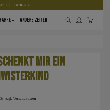
17:00 | Fr 08:30–12:30
Warenkorb en
FARRE
ANDERE ZEITEN
schenkt mir ein
hwisterkind
is:
St. zzgl. Versandkosten