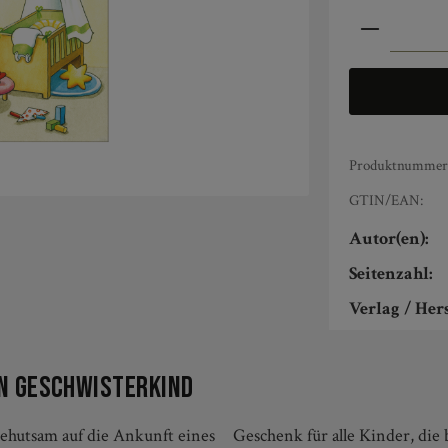
Produkt An
Produktnummer
GTIN/EAN:
Autor(en):
Seitenzahl:
Verlag / Hers
in Geschwisterkind
ehutsam auf die Ankunft eines
erchen bekommen.- Begleitet