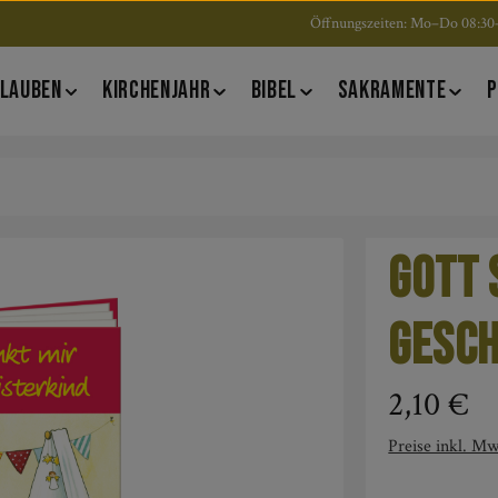
Öffnungszeiten: Mo–Do 08:30–
LAUBEN
KIRCHENJAHR
BIBEL
SAKRAMENTE
P
Gott 
Gesc
Regulärer Pre
2,10 €
Preise inkl. Mw