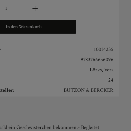
zahl: Gib den gewünschten Wert ein oder benut
In den Warenkorb
:
10014235
9783766636096
Lörks, Vera
24
teller:
BUTZON & BERCKER