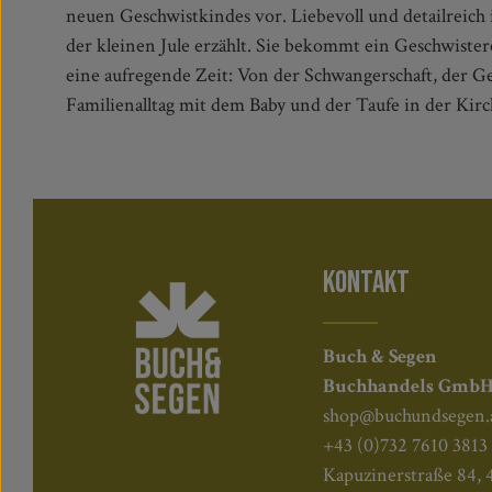
neuen Geschwistkindes vor. Liebevoll und detailreich i
Kinder durch eine besondere Zeit: von Schwangerscha
der kleinen Jule erzählt. Sie bekommt ein Geschwiste
Bietet Gesprächsanregungen für die ganze Familie-
eine aufregende Zeit: Von der Schwangerschaft, der G
Familienalltag mit dem Baby und der Taufe in der Kirc
KONTAKT
Buch & Segen
Buchhandels Gmb
shop@buchundsegen.
+43 (0)732 7610 3813
Kapuzinerstraße 84, 