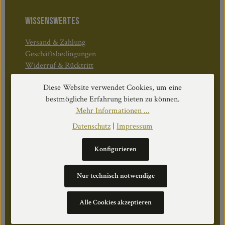
WISSENSWERTES
Versand & Zahlung
Geschäftsbedingungen
Widerruf & Rücktritt
Diese Website verwendet Cookies, um eine
Öffnungszeiten:
bestmögliche Erfahrung bieten zu können.
Mo–Do: 08:30–17:00 Uhr
Mehr Informationen ...
Fr: 08:30–12:30 Uhr
Datenschutz
|
Impressum
Konfigurieren
WEITERS
Nur technisch notwendige
Datenschutz
Impressum
Alle Cookies akzeptieren
Über Uns
Cookie Einstellungen