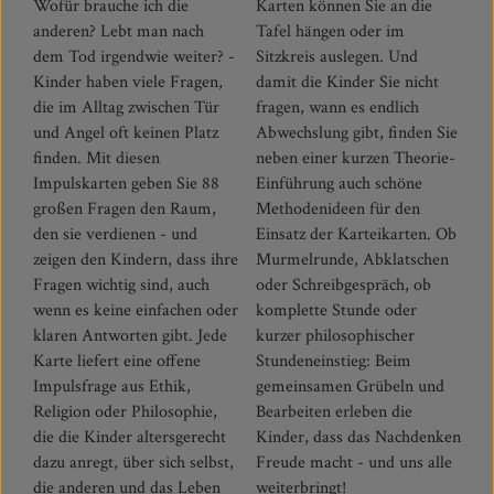
Wofür brauche ich die
Karten können Sie an die
anderen? Lebt man nach
Tafel hängen oder im
dem Tod irgendwie weiter? -
Sitzkreis auslegen. Und
Kinder haben viele Fragen,
damit die Kinder Sie nicht
die im Alltag zwischen Tür
fragen, wann es endlich
und Angel oft keinen Platz
Abwechslung gibt, finden Sie
finden. Mit diesen
neben einer kurzen Theorie-
Impulskarten geben Sie 88
Einführung auch schöne
großen Fragen den Raum,
Methodenideen für den
den sie verdienen - und
Einsatz der Karteikarten. Ob
zeigen den Kindern, dass ihre
Murmelrunde, Abklatschen
Fragen wichtig sind, auch
oder Schreibgespräch, ob
wenn es keine einfachen oder
komplette Stunde oder
klaren Antworten gibt. Jede
kurzer philosophischer
Karte liefert eine offene
Stundeneinstieg: Beim
Impulsfrage aus Ethik,
gemeinsamen Grübeln und
Religion oder Philosophie,
Bearbeiten erleben die
die die Kinder altersgerecht
Kinder, dass das Nachdenken
dazu anregt, über sich selbst,
Freude macht - und uns alle
die anderen und das Leben
weiterbringt!