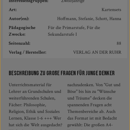
Interessensgruppen:
Zwölfjährige
Art:
Kartensets
Autor(en):
Hoffmann, Stefanie, Schott, Hanna
Pädagogische
Für die Primarstufe, Für die
Zwecke:
Sekundarstufe I
Seitenzahl:
88
Verlag / Hersteller:
VERLAG AN DER RUHR
Beschreibung zu Große Fragen für junge Denker
Unterrichtsmaterial für
nachzudenken. Von "Gut und
Lehrer an Grundschulen und
Böse" bis hin zu "Wünsche
weiterführenden Schulen,
und Träume" decken die
Fächer: Philosophie,
spannenden Fragen acht
Religion, Ethik und Soziales
Themenbereiche ab. Auch
Lernen, Klasse 1-6 +++ Wer
das Format ist mit Bedacht
hat sich die Welt ausgedacht?
gewählt: Die großen A4-