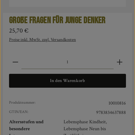
Große Fragen für junge Denker
Regulärer Preis:
25,70 €
Preise inkl. MwSt. zzgl. Versandkosten
Produkt Anzahl: Gib den gewünschten Wert ein oder benut
In den Warenkorb
Produktnummer:
10010816
GTIN/EAN:
9783834637888
Altersstufen und
Lebensphase Kindheit,
besondere
Lebensphase Neun bis