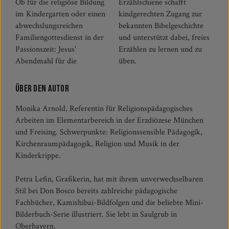
Ob für die religiöse Bildung
Erzählschiene schafft
im Kindergarten oder einen
kindgerechten Zugang zur
abwechslungsreichen
bekannten Bibelgeschichte
Familiengottesdienst in der
und unterstützt dabei, freies
Passionszeit: Jesus'
Erzählen zu lernen und zu
Abendmahl für die
üben.
Über den Autor
Monika Arnold, Referentin für Religionspädagogisches
Arbeiten im Elementarbereich in der Erzdiözese München
und Freising. Schwerpunkte: Religionssensible Pädagogik,
Kirchenraumpädagogik, Religion und Musik in der
Kinderkrippe.
Petra Lefin, Grafikerin, hat mit ihrem unverwechselbaren
Stil bei Don Bosco bereits zahlreiche pädagogische
Fachbücher, Kamishibai-Bildfolgen und die beliebte Mini-
Bilderbuch-Serie illustriert. Sie lebt in Saulgrub in
Oberbayern.