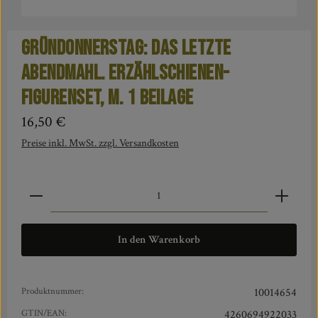
Gründonnerstag: Das letzte
Abendmahl. Erzählschienen-
Figurenset, m. 1 Beilage
Regulärer Preis:
16,50 €
Preise inkl. MwSt. zzgl. Versandkosten
Produkt Anzahl: Gib den gewünschten Wert ein oder benut
In den Warenkorb
Produktnummer:
10014654
GTIN/EAN:
4260694922033