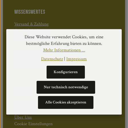
WISSENSWERTES
Versand & Zahlung
Geschäftsbedingungen
Diese Website verwendet Cookies, um eine
Widerruf & Rücktritt
bestmögliche Erfahrung bieten zu können.
Mehr Informationen ...
Öffnungszeiten:
Datenschutz
|
Impressum
Mo–Do: 08:30–17:00 Uhr
Fr: 08:30–12:30 Uhr
Konfigurieren
Nur technisch notwendige
WEITERS
Alle Cookies akzeptieren
Datenschutz
Impressum
Über Uns
Cookie Einstellungen