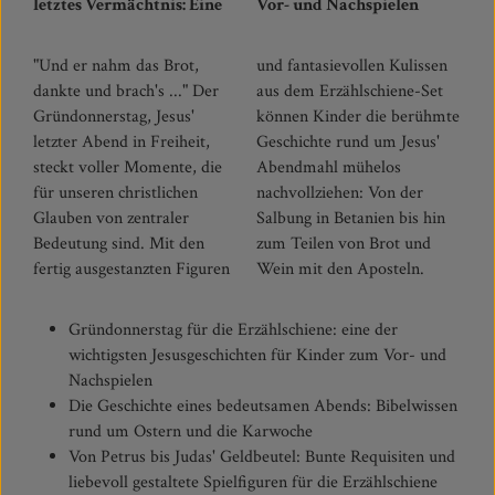
letztes Vermächtnis: Eine
Vor- und Nachspielen
"Und er nahm das Brot,
und fantasievollen Kulissen
dankte und brach's ..." Der
aus dem Erzählschiene-Set
Gründonnerstag, Jesus'
können Kinder die berühmte
letzter Abend in Freiheit,
Geschichte rund um Jesus'
steckt voller Momente, die
Abendmahl mühelos
für unseren christlichen
nachvollziehen: Von der
Glauben von zentraler
Salbung in Betanien bis hin
Bedeutung sind. Mit den
zum Teilen von Brot und
fertig ausgestanzten Figuren
Wein mit den Aposteln.
Gründonnerstag für die Erzählschiene: eine der
wichtigsten Jesusgeschichten für Kinder zum Vor- und
Nachspielen
Die Geschichte eines bedeutsamen Abends: Bibelwissen
rund um Ostern und die Karwoche
Von Petrus bis Judas' Geldbeutel: Bunte Requisiten und
liebevoll gestaltete Spielfiguren für die Erzählschiene