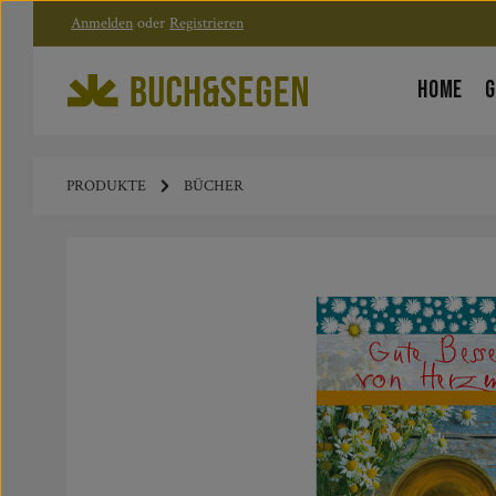
Anmelden
oder
Registrieren
Zum Hauptinhalt springen
Zur Hauptnavigation springen
HOME
G
PRODUKTE
BÜCHER
Bildergalerie überspringen