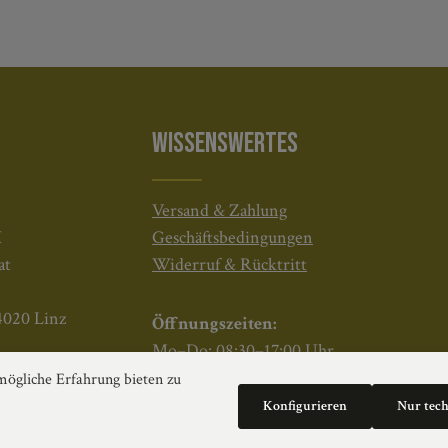
WISSENSWERTES
Versand & Zahlung
H
Geschäftsbedingungen
at
Widerruf & Rücktritt
4020 Linz
Öffnungszeiten:
Mo–Do: 08:30–17:00 Uhr
Fr: 08:30–12:30 Uhr
ögliche Erfahrung bieten zu
Konfigurieren
Nur tec