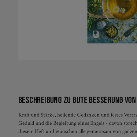
Beschreibung zu Gute Besserung von
Kraft und Stärke, heilende Gedanken und festes Vertra
Gedichten und Geschichten von RoseAusländer, Doris
Geduld und die Begleitung eines Engels - davon spre
diesem Heft und wünschen alle gemeinsam von ganze