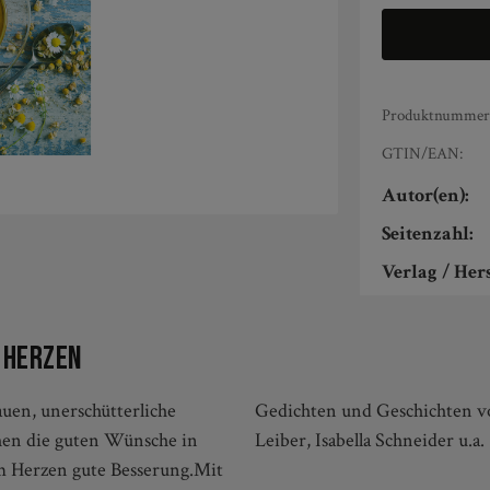
Produktnummer
GTIN/EAN:
Autor(en):
Seitenzahl:
Verlag / Hers
 Herzen
uen, unerschütterliche
 Bewernitz, Eva-Maria
chen die guten Wünsche in
Leiber, Isabella Schneider u.a.
m Herzen gute Besserung.Mit