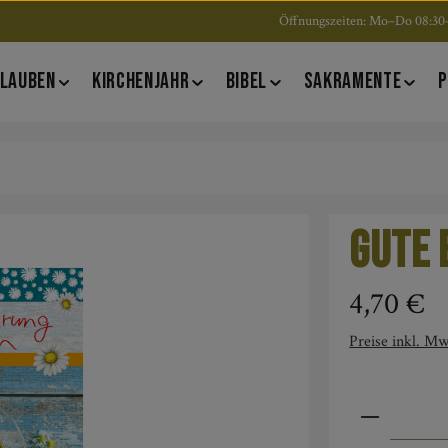
Öffnungszeiten: Mo–Do 08:30–
LAUBEN
KIRCHENJAHR
BIBEL
SAKRAMENTE
P
Gute 
Regulärer Pre
4,70 €
Preise inkl. Mw
Produkt An