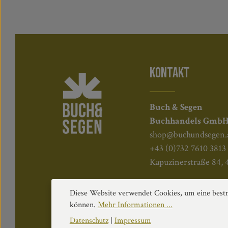
KONTAKT
Buch & Segen
Buchhandels Gmb
shop@buchundsegen.
+43 (0)732 7610 3813
Kapuzinerstraße 84, 
Diese Website verwendet Cookies, um eine bestm
können.
Mehr Informationen ...
Datenschutz
|
Impressum