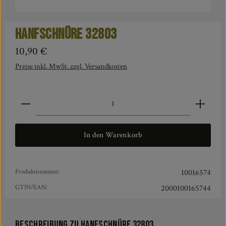
Hanfschnüre 32803
Regulärer Preis:
10,90 €
Preise inkl. MwSt. zzgl. Versandkosten
Produkt Anzahl: Gib den gewünschten Wert ein oder benut
In den Warenkorb
Produktnummer:
10016574
GTIN/EAN:
2000100165744
Beschreibung zu Hanfschnüre 32803