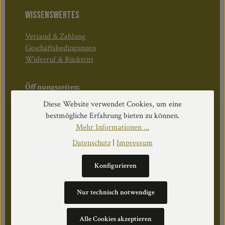
WISSENSWERTES
Versand & Zahlung
Geschäftsbedingungen
Widerruf & Rücktritt
Öffnungszeiten:
Mo–Do: 08:30–17:00 Uhr
Diese Website verwendet Cookies, um eine
Fr: 08:30–12:30 Uhr
bestmögliche Erfahrung bieten zu können.
Mehr Informationen ...
Datenschutz
|
Impressum
WEITERS
Konfigurieren
Datenschutz
Impressum
Nur technisch notwendige
Über Uns
Cookie Einstellungen
Alle Cookies akzeptieren