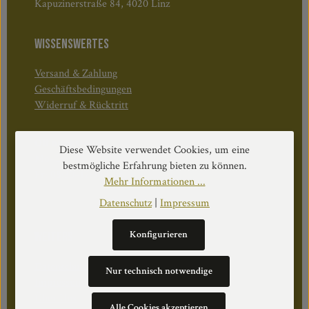
Kapuzinerstraße 84, 4020 Linz
WISSENSWERTES
Versand & Zahlung
Geschäftsbedingungen
Widerruf & Rücktritt
Öffnungszeiten:
Diese Website verwendet Cookies, um eine
Mo–Do: 08:30–17:00 Uhr
bestmögliche Erfahrung bieten zu können.
Fr: 08:30–12:30 Uhr
Mehr Informationen ...
Datenschutz
|
Impressum
Konfigurieren
WEITERS
Datenschutz
Nur technisch notwendige
Impressum
Über Uns
Alle Cookies akzeptieren