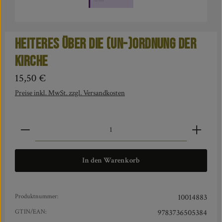
Heiteres über die (Un-)Ordnung der
Kirche
Regulärer Preis:
15,50 €
Preise inkl. MwSt. zzgl. Versandkosten
Produkt Anzahl: Gib den gewünschten Wert ein oder benut
In den Warenkorb
Produktnummer:
10014883
GTIN/EAN:
9783736505384