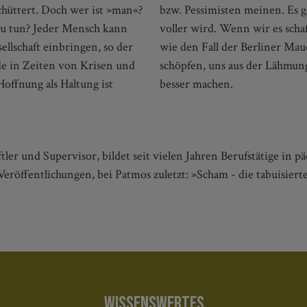
hüttert. Doch wer ist »man«?
u beizutragen, dass das Glas
zu tun? Jeder Mensch kann
 Neues, Unvorhergesehenes -
ellschaft einbringen, so der
u sein, können wir Hoffnung
de in Zeiten von Krisen und
lleicht ein kleines bisschen
offnung als Haltung ist
besser machen.
und Supervisor, bildet seit vielen Jahren Berufstätige in pä
röffentlichungen, bei Patmos zuletzt: »Scham - die tabuisie
WISSENSWERTES