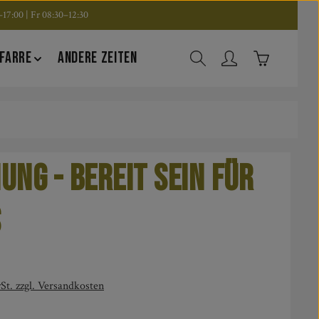
17:00 | Fr 08:30–12:30
Warenkorb en
FARRE
ANDERE ZEITEN
ung - bereit sein für
s
is:
St. zzgl. Versandkosten