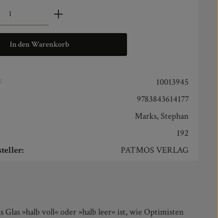
zahl: Gib den gewünschten Wert ein oder benut
In den Warenkorb
:
10013945
9783843614177
Marks, Stephan
192
teller:
PATMOS VERLAG