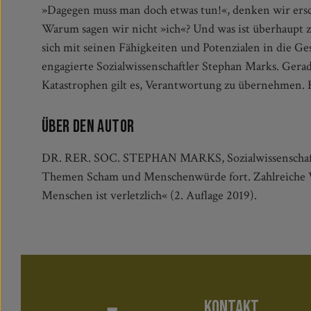
»Dagegen muss man doch etwas tun!«, denken wir ersc
bzw. Pessimisten meinen. Es geht vielmehr darum, daz
Warum sagen wir nicht »ich«? Und was ist überhaupt 
voller wird. Wenn wir es schaffen, auch für etwas ganz
sich mit seinen Fähigkeiten und Potenzialen in die Ges
wie den Fall der Berliner Mauer - offen und bereit z
engagierte Sozialwissenschaftler Stephan Marks. Gera
schöpfen, uns aus der Lähmung befreien und die Welt vie
Katastrophen gilt es, Verantwortung zu übernehmen. H
Über den Autor
DR. RER. SOC. STEPHAN MARKS, Sozialwissenschaftler 
Themen Scham und Menschenwürde fort. Zahlreiche Ve
Menschen ist verletzlich« (2. Auflage 2019).
KONTAKT