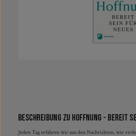
Beschreibung zu Hoffnung - bereit s
Jeden Tag erfahren wir aus den Nachrichten, wie verlet
gefragt! Es ist irrelevant, ob das Glas »halb voll« oder »halb