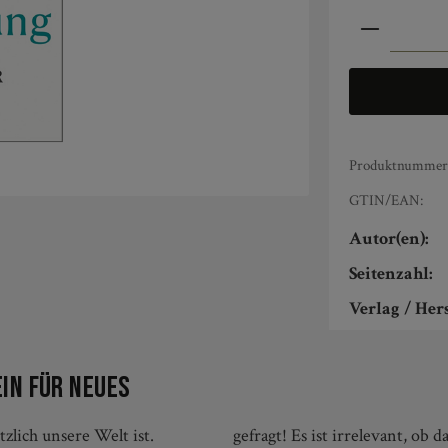
Produkt An
Produktnummer
GTIN/EAN:
Autor(en):
Seitenzahl:
Verlag / Hers
ein für Neues
zlich unsere Welt ist.
 leer« ist, wie Optimisten