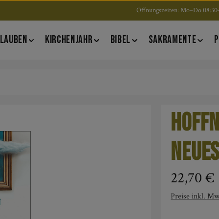
Öffnungszeiten: Mo–Do 08:30–
LAUBEN
KIRCHENJAHR
BIBEL
SAKRAMENTE
P
Hoffn
Neue
Regulärer Pre
22,70 €
Preise inkl. Mw