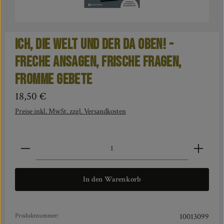
Ich, die Welt und DER da oben! -
Freche Ansagen, frische Fragen,
fromme Gebete
Regulärer Preis:
18,50 €
Preise inkl. MwSt. zzgl. Versandkosten
Produkt Anzahl: Gib den gewünschten Wert ein oder benut
In den Warenkorb
Produktnummer:
10013099