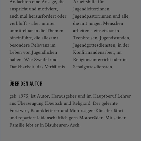
Andachten eine Ansage, die
Arbeitshilfe für
anspricht und motiviert,
Jugendleiter:innen,
auch mal herausfordert oder
Jugendpastor:innen und alle,
verblüfft - aber immer
die mit jungen Menschen
unmittelbar in die Themen
arbeiten - einsetzbar in
hineinführt, die allesamt
Teenkreisen, Jugendstunden,
besondere Relevanz im
Jugendgottesdiensten, in der
Leben von Jugendlichen
Konfirmandenarbeit, im
haben: Wie Zweifel und
Religionsunterricht oder in
Dankbarkeit, das Verhältnis
Schulgottesdiensten.
Über den Autor
geb. 1975, ist Autor, Herausgeber und im Hauptberuf Lehrer
aus Überzeugung (Deutsch und Religion). Der gelernte
Forstwirt, Baumkletterer und Motorsägen-Künstler fährt
und repariert leidenschaftlich gern Motorräder. Mit seiner
Familie lebt er in Blaubeuren-Asch.