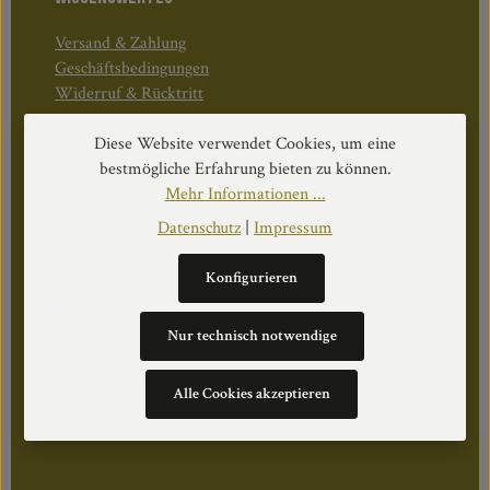
Versand & Zahlung
Geschäftsbedingungen
Widerruf & Rücktritt
Diese Website verwendet Cookies, um eine
Öffnungszeiten:
bestmögliche Erfahrung bieten zu können.
Mo–Do: 08:30–17:00 Uhr
Mehr Informationen ...
Fr: 08:30–12:30 Uhr
Datenschutz
|
Impressum
Konfigurieren
WEITERS
Nur technisch notwendige
Datenschutz
Impressum
Alle Cookies akzeptieren
Über Uns
Cookie Einstellungen