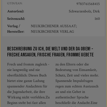
GTIN/EAN:
9783761568415
Autor(en):
Schwarzenbolz, Dirk
Seitenzahl:
160
Verlag /
NEUKIRCHENER AUSSAAT;
Hersteller:
NEUKIRCHENER VERLAG
Beschreibung zu Ich, die Welt und DER da oben! -
Freche Ansagen, frische Fragen, fromme Gebete
Frech und fromm zugleich -
zu den Eltern oder die
nie langweilig und nie
Bedeutung von Einsamkeit,
oberflächlich: Dieses Buch
Schutz, Zeit und vieles mehr.
bietet eine ganze Ladung
Spannende Impulsfragen
spannender Andachten für
regen zum echten Austausch
die Jugendarbeit, die ihre
an und ein Gebet in
Wirkung nicht verfehlen.Zu
authentischer Sprache
Beginn steht bei fast allen
beschließt die Andacht.Eine