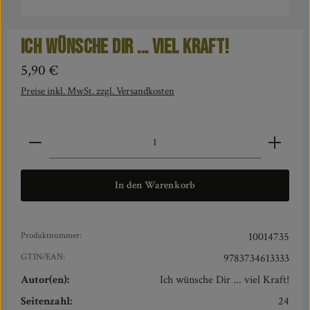
Ich wünsche Dir ... viel Kraft!
Regulärer Preis:
5,90 €
Preise inkl. MwSt. zzgl. Versandkosten
Produkt Anzahl: Gib den gewünschten Wert ein oder benut
In den Warenkorb
Produktnummer:
10014735
GTIN/EAN:
9783734613333
Autor(en):
Ich wünsche Dir ... viel Kraft!
Seitenzahl:
24