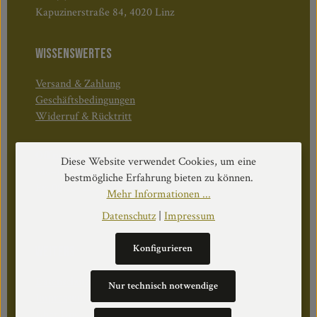
Kapuzinerstraße 84, 4020 Linz
WISSENSWERTES
Versand & Zahlung
Geschäftsbedingungen
Widerruf & Rücktritt
Öffnungszeiten:
Diese Website verwendet Cookies, um eine
Mo–Do: 08:30–17:00 Uhr
bestmögliche Erfahrung bieten zu können.
Fr: 08:30–12:30 Uhr
Mehr Informationen ...
Datenschutz
|
Impressum
Konfigurieren
WEITERS
Datenschutz
Nur technisch notwendige
Impressum
Über Uns