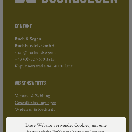
KONTAKT
Buch & Segen
Buchhandels GmbH
shop@buchundsegen.at
+43 (0)732 7610 3813
Kapuzinerstraße 84, 4020 Linz
WISSENSWERTES
Versand & Zahlung
Geschäftsbedingungen
Widerruf & Rücktritt
Diese Website verwendet Cookies, um eine
Öffnungszeiten: