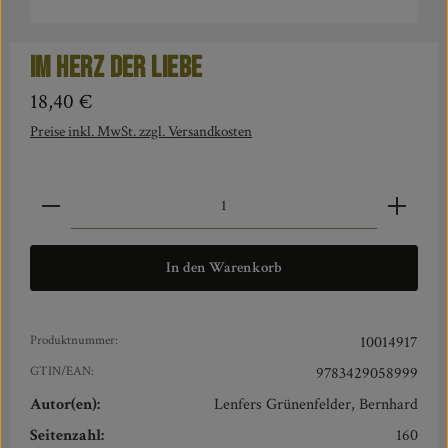
Im Herz der Liebe
Regulärer Preis:
18,40 €
Preise inkl. MwSt. zzgl. Versandkosten
Produkt Anzahl: Gib den gewünschten Wert ein oder benut
In den Warenkorb
Produktnummer:
10014917
GTIN/EAN:
9783429058999
Autor(en):
Lenfers Grünenfelder, Bernhard
Seitenzahl:
160