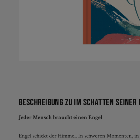
Beschreibung zu Im Schatten seiner 
Jeder Mensch braucht einen Engel
Engel schickt der Himmel. In schweren Momenten, in Z
gestaltete Buch versammelt einfühlsame Gedanken über 