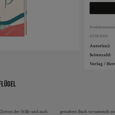
Produktnummer
GTIN/EAN:
Autor(en):
Seitenzahl:
Verlag / Hers
Flügel
eiten der Stille und auch
Engel, die Mut machen, das