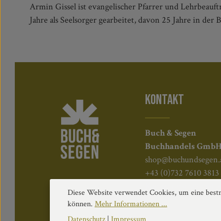
Armin Gissel ist evangelischer Pfarrer und Lehrbeauft
Jahre als Seelsorger gearbeitet, davon 25 Jahre in der 
KONTAKT
Buch & Segen
Buchhandels Gmb
shop@buchundsegen.
+43 (0)732 7610 3813
Kapuzinerstraße 84, 
Diese Website verwendet Cookies, um eine bestm
können.
Mehr Informationen ...
Datenschutz
|
Impressum