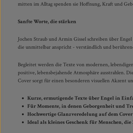
mitten im Alltag spenden sie Hoffnung, Kraft und Gebo
Sanfte Worte, die stärken
Jochen Straub und Armin Gissel schreiben über Engel i
Texte zeigen: Niemand ist allein. Engel begleiten un
die unmittelbar anspricht - verständlich und berühren
Begleitet werden die Texte von modernen, lebendigen 
wertvollen Geschenk sowie einem persönlichen Begleit
positive, lebensbejahende Atmosphäre ausstrahlen. D
Cover sorgt für einen besonderen visuellen Akzent u
Kurze, ermutigende Texte über Engel in Einf
Für Momente, in denen Geborgenheit und Tro
Hochwertige Glanzveredelung auf dem Cover
Ideal als kleines Geschenk für Menschen, di