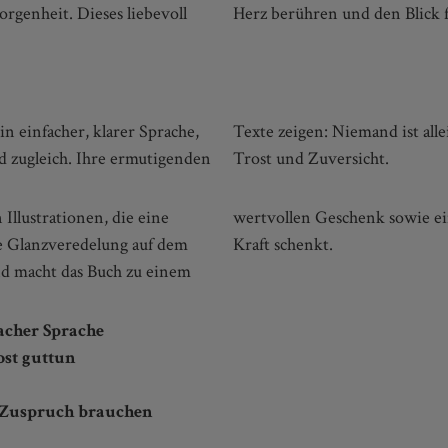
rgenheit. Dieses liebevoll
Herz berühren und den Blick f
n einfacher, klarer Sprache,
seren Weg, schenken Schutz,
d zugleich. Ihre ermutigenden
Trost und Zuversicht.
Illustrationen, die eine
er, der Geborgenheit und
ie Glanzveredelung auf dem
Kraft schenkt.
nd macht das Buch zu einem
acher Sprache
st guttun
e Zuspruch brauchen