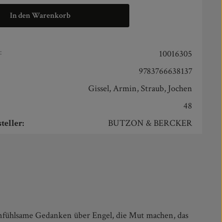
In den Warenkorb
:
10016305
9783766638137
Gissel, Armin, Straub, Jochen
48
teller:
BUTZON & BERCKER