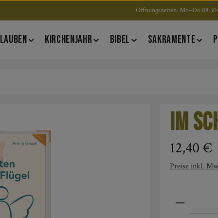
Öffnungszeiten: Mo–Do 08:30–
LAUBEN
KIRCHENJAHR
BIBEL
SAKRAMENTE
P
Im Sc
Regulärer Pre
12,40 €
Preise inkl. Mw
Produkt An