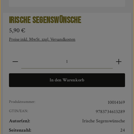
Irische Segenswünsche
Regulärer Preis:
5,90 €
Preise inkl. MwSt. zzgl. Versandkosten
Produkt Anzahl: Gib den gewünschten Wert ein oder benut
In den Warenkorb
Produktnummer:
10014169
GTIN/EAN:
9783734613289
Autor(en):
Irische Segenswünsche
Seitenzahl:
24