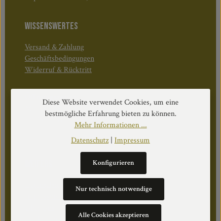
WISSENSWERTES
Versand & Zahlung
Geschäftsbedingungen
Widerruf & Rücktritt
Öffnungszeiten:
Diese Website verwendet Cookies, um eine
Mo–Do: 08:30–17:00 Uhr
bestmögliche Erfahrung bieten zu können.
Fr: 08:30–12:30 Uhr
Mehr Informationen ...
Datenschutz
|
Impressum
Konfigurieren
WEITERS
Datenschutz
Nur technisch notwendige
Impressum
Über Uns
Alle Cookies akzeptieren
Cookie Einstellungen