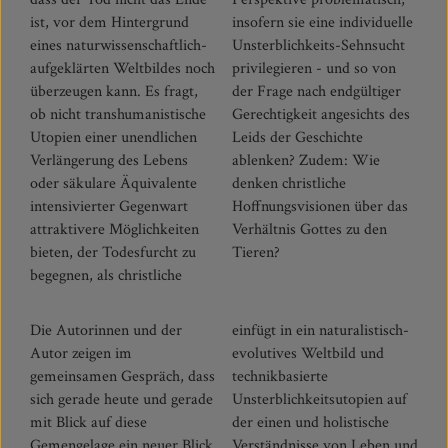
ist, vor dem Hintergrund
insofern sie eine individuelle
eines naturwissenschaftlich-
Unsterblichkeits-Sehnsucht
aufgeklärten Weltbildes noch
privilegieren - und so von
überzeugen kann. Es fragt,
der Frage nach endgültiger
ob nicht transhumanistische
Gerechtigkeit angesichts des
Utopien einer unendlichen
Leids der Geschichte
Verlängerung des Lebens
ablenken? Zudem: Wie
oder säkulare Äquivalente
denken christliche
intensivierter Gegenwart
Hoffnungsvisionen über das
attraktivere Möglichkeiten
Verhältnis Gottes zu den
bieten, der Todesfurcht zu
Tieren?
begegnen, als christliche
Die Autorinnen und der
einfügt in ein naturalistisch-
Autor zeigen im
evolutives Weltbild und
gemeinsamen Gespräch, dass
technikbasierte
sich gerade heute und gerade
Unsterblichkeitsutopien auf
mit Blick auf diese
der einen und holistische
Gemengelage ein neuer Blick
Verständnisse von Leben und