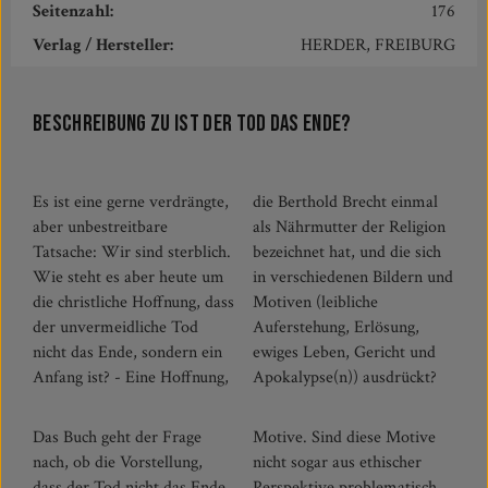
Seitenzahl:
176
Verlag / Hersteller:
HERDER, FREIBURG
Beschreibung zu Ist der Tod das Ende?
Es ist eine gerne verdrängte,
die Berthold Brecht einmal
aber unbestreitbare
als Nährmutter der Religion
Tatsache: Wir sind sterblich.
bezeichnet hat, und die sich
Wie steht es aber heute um
in verschiedenen Bildern und
die christliche Hoffnung, dass
Motiven (leibliche
der unvermeidliche Tod
Auferstehung, Erlösung,
nicht das Ende, sondern ein
ewiges Leben, Gericht und
Anfang ist? - Eine Hoffnung,
Apokalypse(n)) ausdrückt?
Das Buch geht der Frage
Motive. Sind diese Motive
nach, ob die Vorstellung,
nicht sogar aus ethischer
dass der Tod nicht das Ende
Perspektive problematisch,