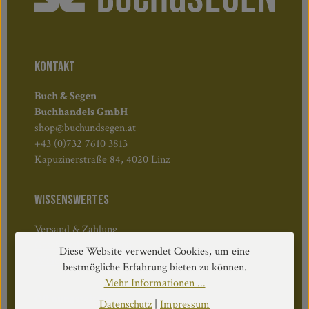
KONTAKT
Buch & Segen
Buchhandels GmbH
shop@buchundsegen.at
+43 (0)732 7610 3813
Kapuzinerstraße 84, 4020 Linz
WISSENSWERTES
Versand & Zahlung
Geschäftsbedingungen
Diese Website verwendet Cookies, um eine
Widerruf & Rücktritt
bestmögliche Erfahrung bieten zu können.
Mehr Informationen ...
Öffnungszeiten:
Datenschutz
|
Impressum