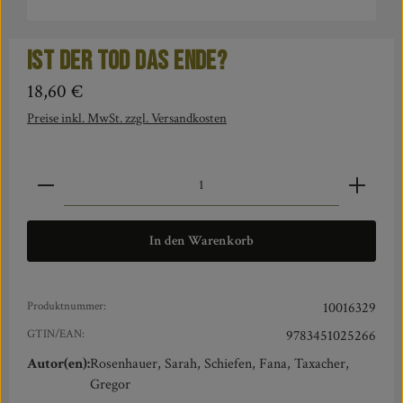
Ist der Tod das Ende?
Regulärer Preis:
18,60 €
Preise inkl. MwSt. zzgl. Versandkosten
Produkt Anzahl: Gib den gewünschten Wert ein oder benut
In den Warenkorb
Produktnummer:
10016329
GTIN/EAN:
9783451025266
Autor(en):
Rosenhauer, Sarah, Schiefen, Fana, Taxacher,
Gregor