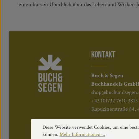
einen kurzen Überblick über das Leben und Wirken Je
KONTAKT
Buch & Segen
Buchhandels Gmb
shop@buchundsegen.
+43 (0)732 7610 3813
Kapuzinerstraße 84, 
Diese Website verwendet Cookies, um eine bestm
können.
Mehr Informationen ...