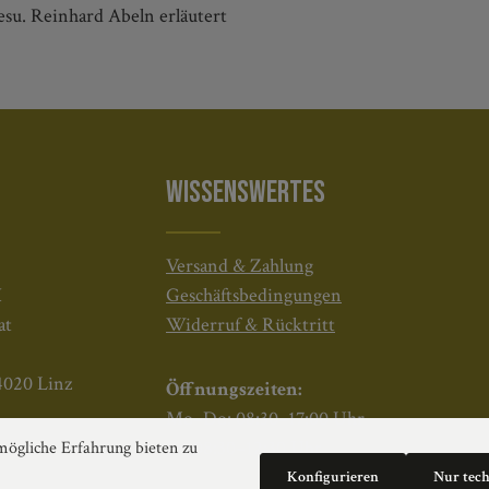
su. Reinhard Abeln erläutert
WISSENSWERTES
Versand & Zahlung
H
Geschäftsbedingungen
at
Widerruf & Rücktritt
4020 Linz
Öffnungszeiten:
Mo–Do: 08:30–17:00 Uhr
Fr: 08:30–12:30 Uhr
ögliche Erfahrung bieten zu
Konfigurieren
Nur tec