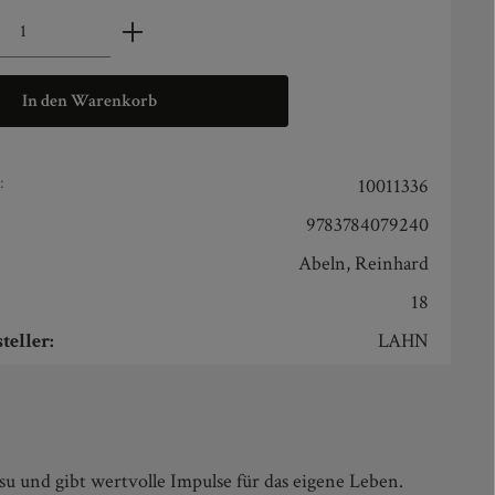
zahl: Gib den gewünschten Wert ein oder benut
In den Warenkorb
:
10011336
9783784079240
Abeln, Reinhard
18
teller:
LAHN
su und gibt wertvolle Impulse für das eigene Leben.