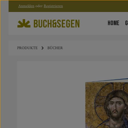
Anmelden
oder
Registrieren
Zum Hauptinhalt springen
Zur Hauptnavigation springen
HOME
G
PRODUKTE
BÜCHER
Bildergalerie überspringen