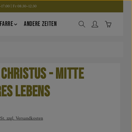
17:00 | Fr 08:30–12:30
Warenkorb en
FARRE
ANDERE ZEITEN
 Christus - Mitte
es Lebens
is:
St. zzgl. Versandkosten