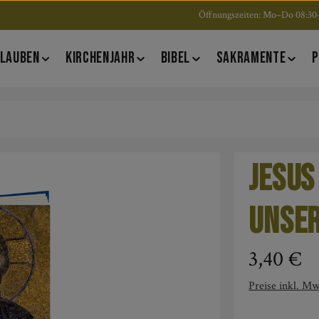
Öffnungszeiten: Mo–Do 08:30–
LAUBEN
KIRCHENJAHR
BIBEL
SAKRAMENTE
P
Jesus
unser
Regulärer Pre
3,40 €
Preise inkl. Mw