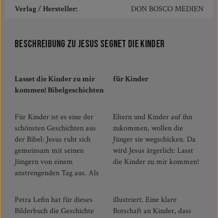
Verlag / Hersteller:
DON BOSCO MEDIEN
Beschreibung zu Jesus segnet die Kinder
Lasset die Kinder zu mir
für Kinder
kommen! Bibelgeschichten
Für Kinder ist es eine der
Eltern und Kinder auf ihn
schönsten Geschichten aus
zukommen, wollen die
der Bibel: Jesus ruht sich
Jünger sie wegschicken. Da
gemeinsam mit seinen
wird Jesus ärgerlich: Lasst
Jüngern von einem
die Kinder zu mir kommen!
anstrengenden Tag aus. Als
Petra Lefin hat für dieses
illustriert. Eine klare
Bilderbuch die Geschichte
Botschaft an Kinder, dass