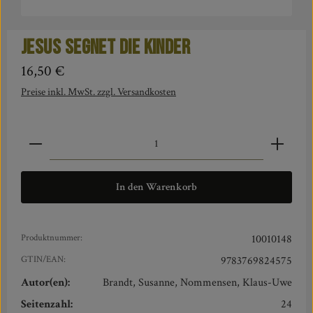
Jesus segnet die Kinder
Regulärer Preis:
16,50 €
Preise inkl. MwSt. zzgl. Versandkosten
Produkt Anzahl: Gib den gewünschten Wert ein oder benut
In den Warenkorb
Produktnummer:
10010148
GTIN/EAN:
9783769824575
Autor(en):
Brandt, Susanne, Nommensen, Klaus-Uwe
Seitenzahl:
24