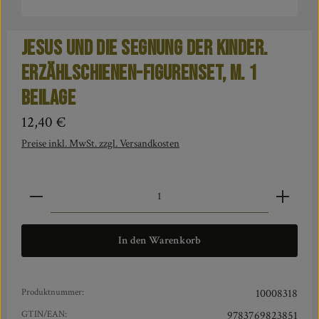
Jesus und die Segnung der Kinder.
Erzählschienen-Figurenset, m. 1
Beilage
Regulärer Preis:
12,40 €
Preise inkl. MwSt. zzgl. Versandkosten
Produkt Anzahl: Gib den gewünschten Wert ein oder benut
In den Warenkorb
Produktnummer:
10008318
GTIN/EAN:
9783769823851