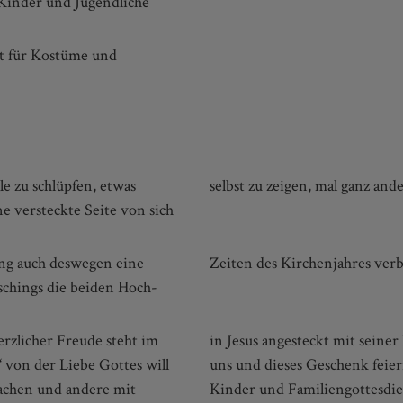
r Kinder und Jugendliche
eit für Kostüme und
le zu schlüpfen, etwas
selbst zu zeigen, mal ganz ande
ne versteckte Seite von sich
ng auch deswegen eine
Zeiten des Kirchenjahres ver
schings die beiden Hoch-
erzlicher Freude steht im
n. Das ist ein Geschenk an
“ von der Liebe Gottes will
achstehenden Vorschläge für
achen und andere mit
Kinder und Familiengottesdien