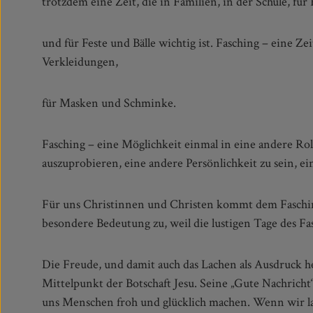
trotzdem eine Zeit, die in Familien, in der Schule, fü
und für Feste und Bälle wichtig ist. Fasching – eine Z
Verkleidungen,
für Masken und Schminke.
Fasching – eine Möglichkeit einmal in eine andere Rol
auszuprobieren, eine andere Persönlichkeit zu sein, ei
Für uns Christinnen und Christen kommt dem Faschi
besondere Bedeutung zu, weil die lustigen Tage des Fa
Die Freude, und damit auch das Lachen als Ausdruck h
in Jesus angesteckt mit seiner Freude, mit seinem Lache
Mittelpunkt der Botschaft Jesu. Seine „Gute Nachricht
uns und dieses Geschenk feiern wir im Fasching. Die n
uns Menschen froh und glücklich machen. Wenn wir l