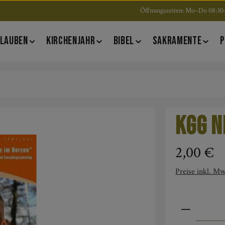
Öffnungszeiten: Mo–Do 08:30–
LAUBEN
KIRCHENJAHR
BIBEL
SAKRAMENTE
P
KGG N
Regulärer Pre
2,00 €
Preise inkl. Mw
Produkt An