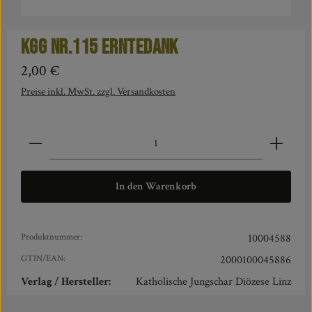
KGG Nr.115 Erntedank
Regulärer Preis:
2,00 €
Preise inkl. MwSt. zzgl. Versandkosten
Produkt Anzahl: Gib den gewünschten Wert ein oder benut
In den Warenkorb
Produktnummer:
10004588
GTIN/EAN:
2000100045886
Verlag / Hersteller:
Katholische Jungschar Diözese Linz