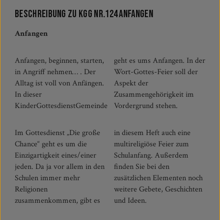
Beschreibung zu KGG Nr.124 Anfangen
Anfangen
Anfangen, beginnen, starten,
geht es ums Anfangen. In der
in Angriff nehmen… . Der
Wort-Gottes-Feier soll der
Alltag ist voll von Anfängen.
Aspekt der
In dieser
Zusammengehörigkeit im
KinderGottesdienstGemeinde
Vordergrund stehen.
Im Gottesdienst „Die große
in diesem Heft auch eine
Chance“ geht es um die
multireligiöse Feier zum
Einzigartigkeit eines/einer
Schulanfang. Außerdem
jeden. Da ja vor allem in den
finden Sie bei den
Schulen immer mehr
zusätzlichen Elementen noch
Religionen
weitere Gebete, Geschichten
zusammenkommen, gibt es
und Ideen.