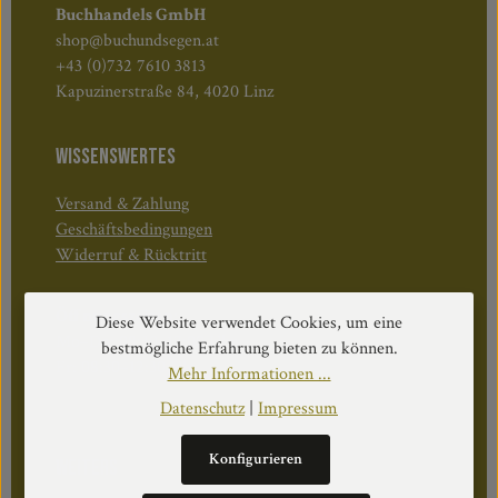
Buchhandels GmbH
shop@buchundsegen.at
+43 (0)732 7610 3813
Kapuzinerstraße 84, 4020 Linz
WISSENSWERTES
Versand & Zahlung
Geschäftsbedingungen
Widerruf & Rücktritt
Öffnungszeiten:
Diese Website verwendet Cookies, um eine
Mo–Do: 08:30–17:00 Uhr
bestmögliche Erfahrung bieten zu können.
Fr: 08:30–12:30 Uhr
Mehr Informationen ...
Datenschutz
|
Impressum
Konfigurieren
WEITERS