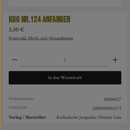
KGG Nr.124 Anfangen
Regulärer Preis:
3,50 €
Preise inkl. MwSt. zzgl. Versandkosten
Produkt Anzahl: Gib den gewünschten Wert ein oder benut
In den Warenkorb
Produktnummer:
10008127
GTIN/EAN:
2000100081273
Verlag / Hersteller:
Katholische Jungschar Diözese Linz