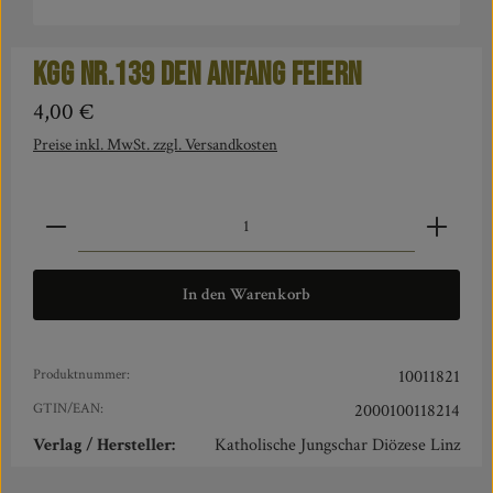
KGG Nr.139 Den Anfang feiern
Regulärer Preis:
4,00 €
Preise inkl. MwSt. zzgl. Versandkosten
Produkt Anzahl: Gib den gewünschten Wert ein oder benut
In den Warenkorb
Produktnummer:
10011821
GTIN/EAN:
2000100118214
Verlag / Hersteller:
Katholische Jungschar Diözese Linz