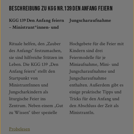
Beschreibung zu KGG Nr.139 Den Anfang feiern
KGG 139 Den Anfang feiern
Jungscharaufnahme
– Ministrant*innen- und
Rituale helfen, den „Zauber
Hochgebete für die Feier mit
des Anfangs“ festzumachen,
Kindern sind drei
sie sind hilfreiche Stützen im
Feiermodelle für je
Leben. Die KGG 139 „Den
Miniaufnahme, Mini- und
Anfang feiern“ stellt den
Jungscharaufnahme und
Startpunkt von
Jungscharaufnahme
MinistrantInnen und
enthalten. Außerdem gibt es
Jungscharkindern als
einige praktische Tipps und
liturgische Feier ins
Tricks für den Anfang und
Zentrum. Neben einem „Gut
den Abschluss der Zeit als
zu Wissen“ über spezielle
MinistrantIn.
Probelesen