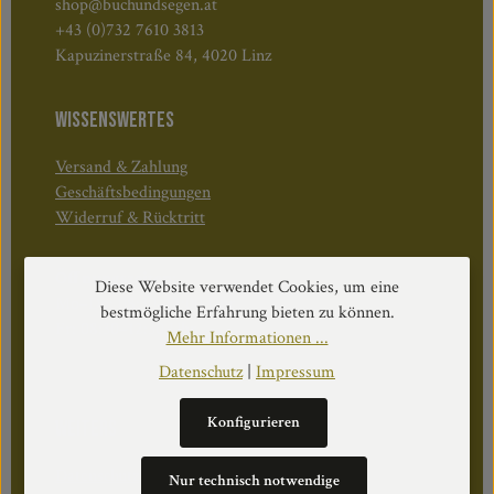
shop@buchundsegen.at
+43 (0)732 7610 3813
Kapuzinerstraße 84, 4020 Linz
WISSENSWERTES
Versand & Zahlung
Geschäftsbedingungen
Widerruf & Rücktritt
Öffnungszeiten:
Diese Website verwendet Cookies, um eine
Mo–Do: 08:30–17:00 Uhr
bestmögliche Erfahrung bieten zu können.
Fr: 08:30–12:30 Uhr
Mehr Informationen ...
Datenschutz
|
Impressum
Konfigurieren
WEITERS
Datenschutz
Nur technisch notwendige