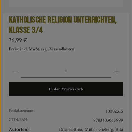
Katholische Religion unterrichten,
Klasse 3/4
Regulärer Preis:
36,99 €
Preise inkl. MwSt. zzgl. Versandkosten
Produkt Anzahl: Gib den gewünschten Wert ein oder benut
In den Warenkorb
Produktnummer:
10002315
GTIN/EAN:
9783403065999
Autor(en):
Ditz, Bettina, Müller-Fieberg, Rita