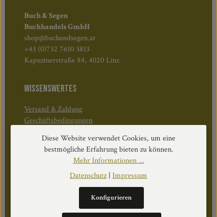
Buch & Segen
Buchhandels GmbH
shop@buchundsegen.at
+43 (0)732 7610 3813
Kapuzinerstraße 84, 4020 Linz
WISSENSWERTES
Versand & Zahlung
Geschäftsbedingungen
Widerruf & Rücktritt
Diese Website verwendet Cookies, um eine
bestmögliche Erfahrung bieten zu können.
Öffnungszeiten:
Mehr Informationen ...
Mo–Do: 08:30–17:00 Uhr
Datenschutz
|
Impressum
Fr: 08:30–12:30 Uhr
Konfigurieren