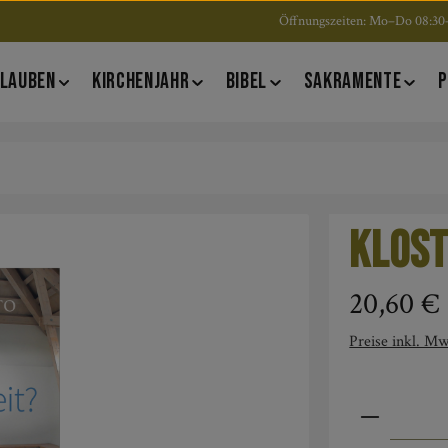
Öffnungszeiten: Mo–Do 08:30–
LAUBEN
KIRCHENJAHR
BIBEL
SAKRAMENTE
P
Klost
Regulärer Pre
20,60 €
Preise inkl. Mw
Produkt An