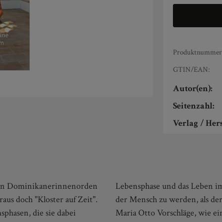
Produktnummer
GTIN/EAN:
Autor(en):
Seitenzahl:
Verlag / Hers
 den Dominikanerinnenorden
bensabschnitt sein kann, um
aus doch "Kloster auf Zeit".
cht ist.Zudem macht Joanna
phasen, die sie dabei
ns aussehen könnte, was