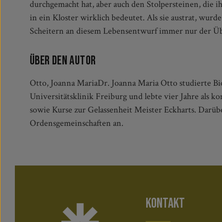
durchgemacht hat, aber auch den Stolpersteinen, die ih
dabei wichtig ist und was erneuert oder veränd
in ein Kloster wirklich bedeutet. Als sie austrat, wurde 
Reichtum der alten Tradition mit in die Moderne zu ne
Scheitern an diesem Lebensentwurf immer nur der Üb
Über den Autor
Otto, Joanna MariaDr. Joanna Maria Otto studierte Bio
Universitätsklinik Freiburg und lebte vier Jahre als
sowie Kurse zur Gelassenheit Meister Eckharts. Darübe
Ordensgemeinschaften an.
KONTAKT