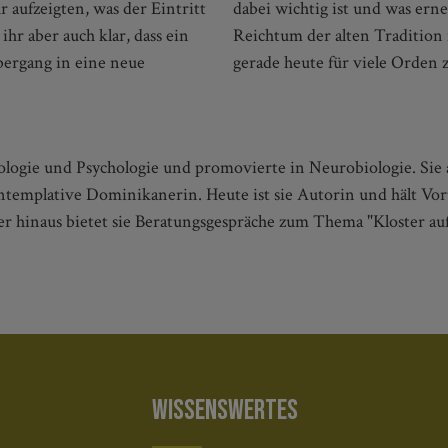
r aufzeigten, was der Eintritt
ert werden müsste, um den
ihr aber auch klar, dass ein
hmen. Eine Überlegung, die
ergang in eine neue
gerade heute für viele Orden 
logie und Psychologie und promovierte in Neurobiologie. Sie ar
 kontemplative Dominikanerin. Heute ist sie Autorin und hält 
r hinaus bietet sie Beratungsgespräche zum Thema "Kloster auf
WISSENSWERTES