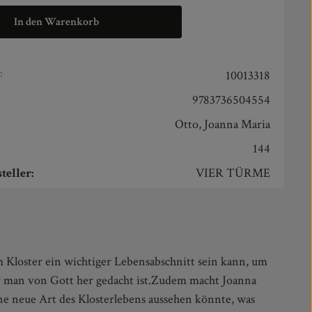
In den Warenkorb
:
10013318
9783736504554
Otto, Joanna Maria
144
teller:
VIER TÜRME