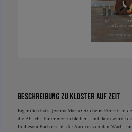
Beschreibung zu Kloster auf Zeit
Eigentlich hatte Joanna Maria Otto beim Eintritt in
Lebensphase und das Leben im Kloster ein wichtiger Le
die Absicht, für immer zu bleiben. Und dann wurde dar
der Mensch zu werden, als der man von Gott her geda
In diesem Buch erzählt die Autorin von den Wachstums
Maria Otto Vorschläge, wie eine neue Art des Klosterlebe