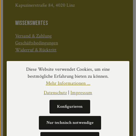
Kapuzinerstraße 84, 4020 Linz
WISSENSWERTES
Versand & Zahlung
Geschäftsbedingungen
Widerruf & Rücktritt
Öffnungszeiten:
Diese Website verwendet Cookies, um eine
Mo–Do: 08:30–17:00 Uhr
bestmögliche Erfahrung bieten zu können.
Fr: 08:30–12:30 Uhr
Mehr Informationen ...
Datenschutz
|
Impressum
Konfigurieren
WEITERS
Datenschutz
Nur technisch notwendige
Impressum
Über Uns