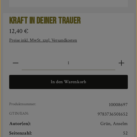
Kraft in deiner Trauer
Regulärer Preis:
12,40 €
Preise inkl. MwSt. zzgl. Versandkosten
Produkt Anzahl: Gib den gewünschten Wert ein oder benut
In den Warenkorb
Produktnummer:
10008697
GTIN/EAN:
9783736501652
Autor(en):
Grün, Anselm
Seitenzahl:
52