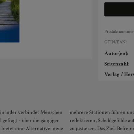
Produktnummer
GTIN/EAN:
Autor(en):
Seitenzahl:
Verlag / Hers
einander verbindet Menschen
hiedene Lebensbereiche zu
gefragt - über die gängigen
gene Denken und Handeln neu
bietet eine Alternative: neue
zu justieren. Das Ziel: Befrei