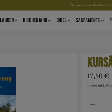
Öffnungszeiten: Mo–Do 08:30–
LAUBEN
KIRCHENJAHR
BIBEL
SAKRAMENTE
P
Kurs
Regulärer Pre
17,50 €
Preise inkl. Mw
Produkt An