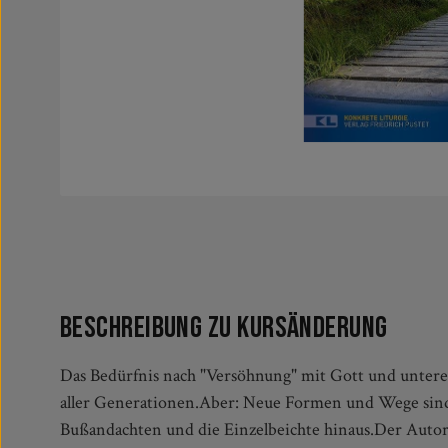
Beschreibung zu Kursänderung
Das Bedürfnis nach "Versöhnung" mit Gott und unter
mehrere Stationen führen und einladen, versc
aller Generationen.Aber: Neue Formen und Wege sind 
reflektieren, Schuldgefühle aufzuarbeiten und das ei
Bußandachten und die Einzelbeichte hinaus.Der Autor 