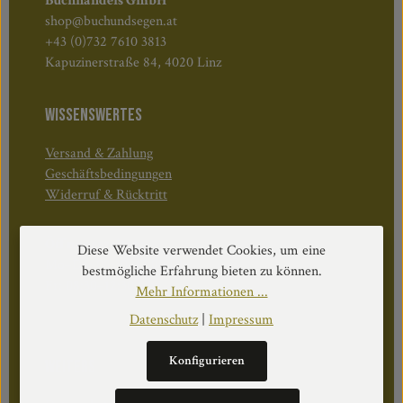
Buchhandels GmbH
shop@buchundsegen.at
+43 (0)732 7610 3813
Kapuzinerstraße 84, 4020 Linz
WISSENSWERTES
Versand & Zahlung
Geschäftsbedingungen
Widerruf & Rücktritt
Öffnungszeiten:
Diese Website verwendet Cookies, um eine
Mo–Do: 08:30–17:00 Uhr
bestmögliche Erfahrung bieten zu können.
Fr: 08:30–12:30 Uhr
Mehr Informationen ...
Datenschutz
|
Impressum
Konfigurieren
WEITERS