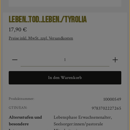
Leben..Tod..Leben./Tyrolia
Regulärer Preis:
17,90 €
Preise inkl. MwSt. zzgl. Versandkosten
Produkt Anzahl: Gib den gewünschten Wert ein oder benut
In den Warenkorb
Produktnummer:
10000549
GTIN/EAN:
9783702227265
Altersstufen und
Lebensphase Erwachsenenalter,
besondere
Seelsorger:innen/pastorale