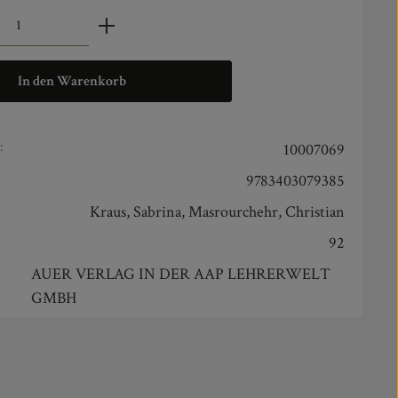
zahl: Gib den gewünschten Wert ein oder benut
In den Warenkorb
:
10007069
9783403079385
Kraus, Sabrina, Masrourchehr, Christian
92
AUER VERLAG IN DER AAP LEHRERWELT
GMBH