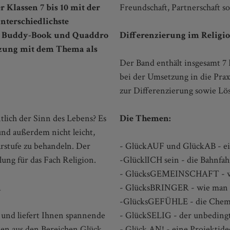
r Klassen 7 bis 10 mit der
Freundschaft, Partnerschaft so
nterschiedlichste
, Buddy-Book und Quaddro
Differenzierung im Religi
tzung mit dem Thema als
Der Band enthält insgesamt 7 
bei der Umsetzung in die Praxi
zur Differenzierung sowie Lös
tlich der Sinn des Lebens? Es
Die Themen:
und außerdem nicht leicht,
rstufe zu behandeln. Der
- GlückAUF und GlückAB - e
lung für das Fach Religion.
-GlücklICH sein - die Bahnfa
- GlücksGEMEINSCHAFT - wie
n
- GlücksBRINGER - wie man z
-GlücksGEFÜHLE - die Chemi
und liefert Ihnen spannende
- GlückSELIG - der unbeding
men aus den Bereichen Glück
- Glück AN! - eine Projektide