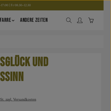
17:00 | Fr 08:30–12:30
Warenkorb en
FARRE
ANDERE ZEITEN
sGLÜCK und
sSINN
is:
St. zzgl. Versandkosten