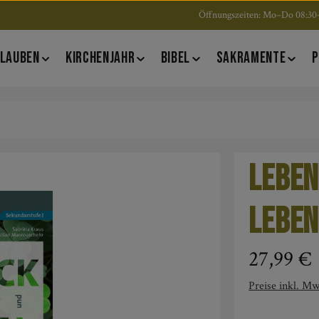
Öffnungszeiten: Mo–Do 08:30–
LAUBEN
KIRCHENJAHR
BIBEL
SAKRAMENTE
P
Leben
Leben
Regulärer Pre
27,99 €
Preise inkl. Mw