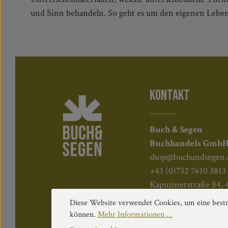
und Sinn behandeln. So geht es um den eigenen Leb
KONTAKT
Buch & Segen
Buchhandels Gmb
shop@buchundsegen.
+43 (0)732 7610 3813
Kapuzinerstraße 84, 
Diese Website verwendet Cookies, um eine bestm
können.
Mehr Informationen ...