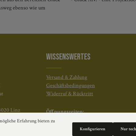
ensweg ebenso wie um
WISSENSWERTES
Versand & Zahlung
H
Geschäftsbedingungen
at
Widerruf & Rücktritt
4020 Linz
Öffnungszeiten:
Mo–Do: 08:30–17:00 Uhr
ögliche Erfahrung bieten zu
Fr: 08:30–12:30 Uhr
Konfigurieren
Nur tec