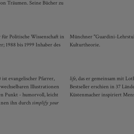
von Träumen. Seine Bücher zu
für Politische Wissenschaft in
ltanschauung, Religions- und
r; 1988 bis 1999 Inhaber des
Kulturtheorie.
ist evangelischer Pfarrer,
life
, das er gemeinsam mit Loth
rwechselbaren Illustrationen
Bestseller erschien in 37 Län
 Punkt - humorvoll, leicht
Küstenmacher inspiriert Mensc
ennen ihn durch
simplify your