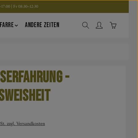
17:00 | Fr 08:30–12:30
Warenkorb en
FARRE
ANDERE ZEITEN
serfahrung -
sweisheit
is:
St. zzgl. Versandkosten