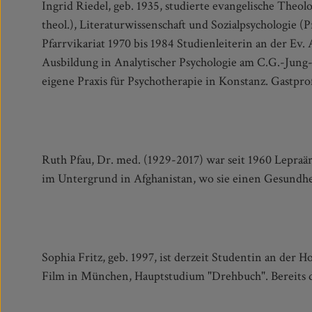
Ingrid Riedel, geb. 1935, studierte evangelische Theo
Universität Kassel, Dozentin und Lehranalytikerin am C
theol.), Literaturwissenschaft und Sozialpsychologie (
seit 1992 Honorarprofessorin an der Universität Frank
Pfarrvikariat 1970 bis 1984 Studienleiterin an der Ev
Langjährige wissenschaftliche Leiterin der Internatio
Ausbildung in Analytischer Psychologie am C.G.-Jung-I
eigene Praxis für Psychotherapie in Konstanz. Gastprof
Ruth Pfau, Dr. med. (1929-2017) war seit 1960 Lepraärz
Magsaysay-Award (»asiatischer Nobelpreis«), 200
im Untergrund in Afghanistan, wo sie einen Gesundhe
Sophia Fritz, geb. 1997, ist derzeit Studentin an der 
Film in München, Hauptstudium "Drehbuch". Bereits d