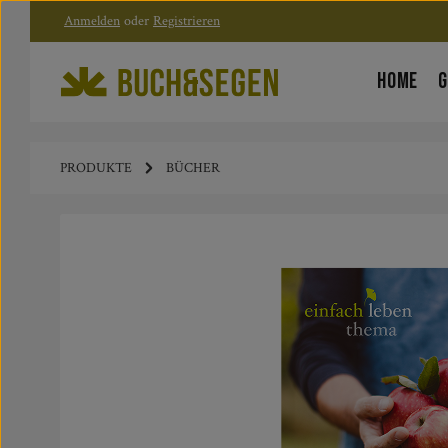
Anmelden
oder
Registrieren
Zum Hauptinhalt springen
Zur Hauptnavigation springen
HOME
G
PRODUKTE
BÜCHER
Bildergalerie überspringen