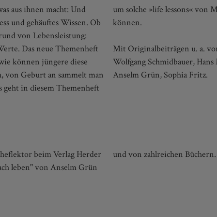
was aus ihnen macht: Und
r gelingendes Leben sagen
ness und gehäuftes Wissen. Ob
können.
rund von Lebensleistung:
e Werte. Das neue Themenheft
Mit Originalbeiträgen u. a. v
 wie können jüngere diese
Wolfgang Schmidbauer, Hans Ma
ch, von Geburt an sammelt man
Anselm Grün, Sophia Fritz.
Es geht in diesem Themenheft
 Cheflektor beim Verlag Herder
und von zahlreichen Büchern.
nfach leben" von Anselm Grün