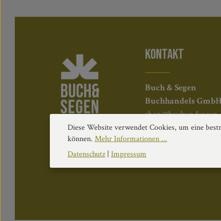
KONTAKT
Buch & Segen
Buchhandels Gmb
shop@buchundsegen.
+43 (0)732 7610 3813
Diese Website verwendet Cookies, um eine bestm
können.
Mehr Informationen ...
Kapuzinerstraße 84, 
Datenschutz
|
Impressum