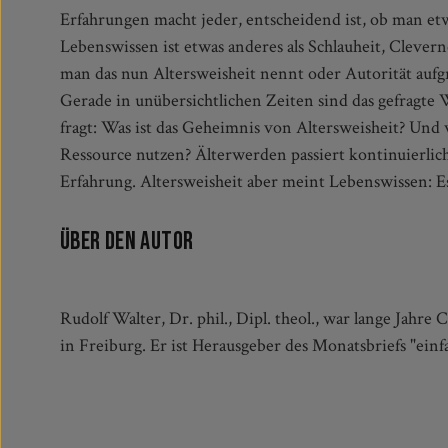
Erfahrungen macht jeder, entscheidend ist, ob man et
um solche »life lessons« von Menschen, die etwas übe
Lebenswissen ist etwas anderes als Schlauheit, Clever
man das nun Altersweisheit nennt oder Autorität aufg
Gerade in unübersichtlichen Zeiten sind das gefragt
fragt: Was ist das Geheimnis von Altersweisheit? Und
Ressource nutzen? Älterwerden passiert kontinuierli
Erfahrung. Altersweisheit aber meint Lebenswissen: 
Über den Autor
Rudolf Walter, Dr. phil., Dipl. theol., war lange Jahre
in Freiburg. Er ist Herausgeber des Monatsbriefs "ei