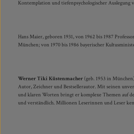
Kontemplation und tiefenpsychologischer Auslegung 
Hans Maier, geboren 1931, von 1962 bis 1987 Professor 
Münchner "Guardini-Lehrstuhls" für christliche We
München; von 1970 bis 1986 bayerischer Kultusministe
Werner Tiki Küstenmacher
(geb. 1953 in München) 
Autor, Zeichner und Bestsellerautor. Mit seinen unve
und klaren Worten bringt er komplexe Themen auf den
und verständlich. Millionen Leserinnen und Leser k