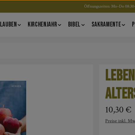
Öffnungszeiten: Mo–Do 08:30–
LAUBEN
KIRCHENJAHR
BIBEL
SAKRAMENTE
P
Leben
Alter
Regulärer Pre
10,30 €
Preise inkl. Mw