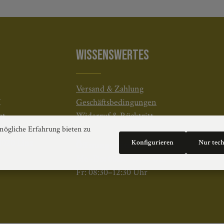
WISSENSWERTES
Versand & Zahlung
H
Geschäftsbedingungen
at
Widerruf & Rücktritt
ögliche Erfahrung bieten zu
4020 Linz
Konfigurieren
Nur tec
Öffnungszeiten:
Mo–Do: 08:30–17:00 Uhr
Fr: 08:30–12:30 Uhr