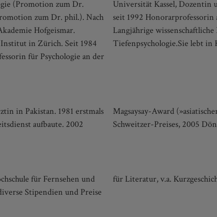
logie (Promotion zum Dr.
.G.-Jung-Institut Zürich;
Promotion zum Dr. phil.). Nach
furt für Religionspsychologie.
. Akademie Hofgeismar.
nalen Gesellschaft für
nstitut in Zürich. Seit 1984
Tiefenpsychologie.Sie lebt in
essorin für Psychologie an der
tin in Pakistan. 1981 erstmals
4 Goldmedaille des Albert-
itsdienst aufbaute. 2002
Schweitzer-Preises, 2005 Dön
Hochschule für Fernsehen und
für Literatur, v.a. Kurzgeschic
iverse Stipendien und Preise