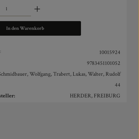
zahl: Gib den gewünschten Wert ein oder benut
In den Warenkorb
:
10015924
9783451101052
Schmidbauer, Wolfgang, Trabert, Lukas, Walter, Rudolf
44
teller:
HERDER, FREIBURG