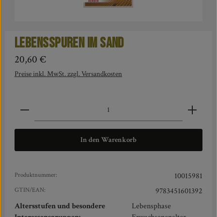
Lebensspuren im Sand
Regulärer Preis:
20,60 €
Preise inkl. MwSt. zzgl. Versandkosten
Produkt Anzahl: Gib den gewünschten Wert ein oder benut
In den Warenkorb
Produktnummer:
10015981
GTIN/EAN:
9783451601392
Altersstufen und besondere
Lebensphase