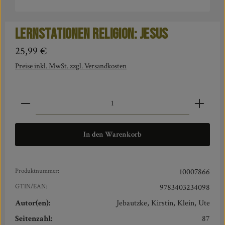
Lernstationen Religion: Jesus
Regulärer Preis:
25,99 €
Preise inkl. MwSt. zzgl. Versandkosten
Produkt Anzahl: Gib den gewünschten Wert ein oder benut
In den Warenkorb
Produktnummer:
10007866
GTIN/EAN:
9783403234098
Autor(en):
Jebautzke, Kirstin, Klein, Ute
Seitenzahl:
87