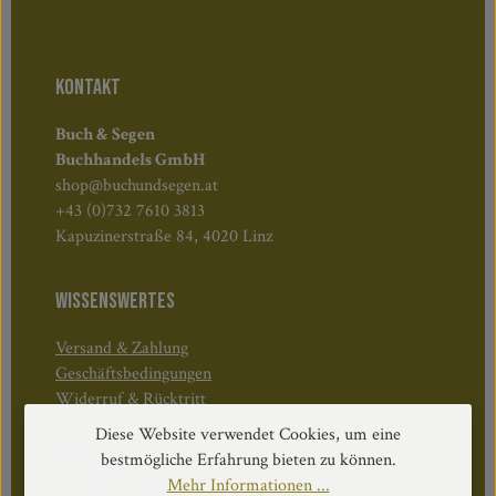
KONTAKT
Buch & Segen
Buchhandels GmbH
shop@buchundsegen.at
+43 (0)732 7610 3813
Kapuzinerstraße 84, 4020 Linz
WISSENSWERTES
Versand & Zahlung
Geschäftsbedingungen
Widerruf & Rücktritt
Diese Website verwendet Cookies, um eine
Öffnungszeiten:
bestmögliche Erfahrung bieten zu können.
Mo–Do: 08:30–17:00 Uhr
Mehr Informationen ...