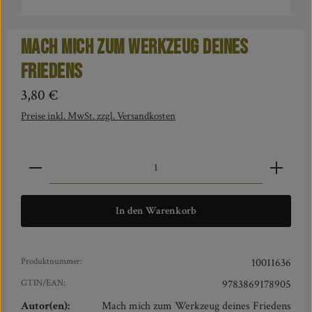
Mach mich zum Werkzeug deines
Friedens
Regulärer Preis:
3,80 €
Preise inkl. MwSt. zzgl. Versandkosten
Produkt Anzahl: Gib den gewünschten Wert ein oder benut
In den Warenkorb
Produktnummer:
10011636
GTIN/EAN:
9783869178905
Autor(en):
Mach mich zum Werkzeug deines Friedens