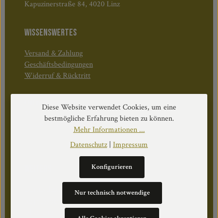
Kapuzinerstraße 84, 4020 Linz
WISSENSWERTES
Versand & Zahlung
Geschäftsbedingungen
Widerruf & Rücktritt
Öffnungszeiten:
Diese Website verwendet Cookies, um eine
Mo–Do: 08:30–17:00 Uhr
bestmögliche Erfahrung bieten zu können.
Fr: 08:30–12:30 Uhr
Mehr Informationen ...
Datenschutz
|
Impressum
Konfigurieren
WEITERS
Datenschutz
Nur technisch notwendige
Impressum
Über Uns